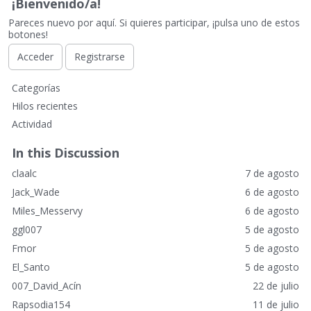
¡Bienvenido/a!
Pareces nuevo por aquí. Si quieres participar, ¡pulsa uno de estos
botones!
Acceder
Registrarse
E
Categorías
n
Hilos recientes
l
Actividad
a
c
In this Discussion
e
claalc
7 de agosto
s
r
Jack_Wade
6 de agosto
á
Miles_Messervy
6 de agosto
p
ggl007
5 de agosto
i
Fmor
5 de agosto
d
o
El_Santo
5 de agosto
s
007_David_Acín
22 de julio
Rapsodia154
11 de julio