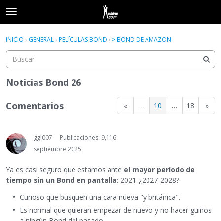
t
o
×
Acceder
·
Registrarse
g
INICIO
›
GENERAL
›
PELÍCULAS BOND
›
> BOND DE AMAZON
Acceder
Registrarse
g
l
e
Categorías
m
Noticias Bond 26
e
Hilos
n
Comentarios
«
…
10
…
18
»
u
Actividad
ggl007
Publicaciones: 9,116
septiembre 2025
Ya es casi seguro que estamos ante
el mayor período de
tiempo sin un Bond en pantalla
: 2021-¿2027-2028?
Curioso que busquen una cara nueva "y británica".
Es normal que quieran empezar de nuevo y no hacer guiños
a ningún Bond del pasado.