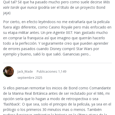
Qué tal? Sé que ha pasado mucho pero como suele decirse
Más
vale tarde que nunca
(podría ser el título de un proyecto Bond
jaja)
Por cierto, en efecto leyéndoos no me extrañaría que la película
fuera algo diferente, como Casino Royale pero más enfocado en
su etapa militar antes. Un pre-Agente 007. Han gastado mucho
en comprar la franquicia así que imagino que querrán hacerlo
todo a la perfección. Y seguramente creo que pueden aprender
de errores pasados cuando Disney compró Star Wars por
ejemplo y bueno, salió lo que salió. Ganancias pero...
Jack_Wade
Publicaciones: 1,149
septiembre 2025
Si ellos piensan remontar los inicios de Bond como Comandante
de la Marina Real Británica antes de ser reclutado por el Mi6, mi
opción sería que lo hagan a modo de retrospectiva o sea
'flashback'. O que sea, solo el principio de la película, ya sea en el
prólogo o los primeros 30 minutos mas o menos. También
pudiera funcionar ambientar la historia en la última etapa de la