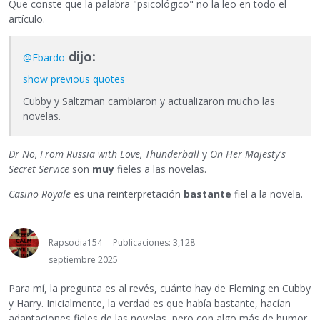
Que conste que la palabra "psicológico" no la leo en todo el
artículo.
dijo:
@Ebardo
show previous quotes
Cubby y Saltzman cambiaron y actualizaron mucho las
novelas.
Dr No, From Russia with Love, Thunderball
y
On Her Majesty's
Secret Service
son
muy
fieles a las novelas.
Casino Royale
es una reinterpretación
bastante
fiel a la novela.
Rapsodia154
Publicaciones: 3,128
septiembre 2025
Para mí, la pregunta es al revés, cuánto hay de Fleming en Cubby
y Harry. Inicialmente, la verdad es que había bastante, hacían
adaptaciones fieles de las novelas, pero con algo más de humor