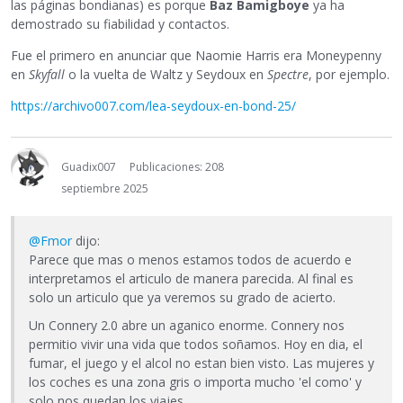
las páginas bondianas) es porque
Baz Bamigboye
ya ha
demostrado su fiabilidad y contactos.
Fue el primero en anunciar que Naomie Harris era Moneypenny
en
Skyfall
o la vuelta de Waltz y Seydoux en
Spectre
, por ejemplo.
https://archivo007.com/lea-seydoux-en-bond-25/
Guadix007
Publicaciones: 208
septiembre 2025
@Fmor
dijo:
Parece que mas o menos estamos todos de acuerdo e
interpretamos el articulo de manera parecida. Al final es
solo un articulo que ya veremos su grado de acierto.
Un Connery 2.0 abre un aganico enorme. Connery nos
permitio vivir una vida que todos soñamos. Hoy en dia, el
fumar, el juego y el alcol no estan bien visto. Las mujeres y
los coches es una zona gris o importa mucho 'el como' y
solo nos quedan los viajes.