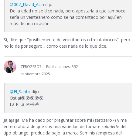
@007_David_Acín
dijo:
De la edad no se dice nada, pero apostaría a que tampoco
sería un veinteañero como se ha comentado por aquí en
más de una ocasión.
Sí, dice que "posiblemente de veintitantos o treintaipocos", pero
no lo da por seguro... como casi nada de lo que dice.
ZEROZERO7
Publicaciones: 392
septiembre 2025
@El_Santo
dijo:
Ostia!
😵
😵
😵
😵
😵
La P…a IA!
🤣
🤣
Jajajajja. Me ha dado por preguntar sobre mí (zerozero7) y me
entero ahora de que soy una variedad de tomate
saladette
del
tipo oblungo, producida bajo la marca Seminis (empresa del