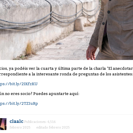
cios, ya podéis ver la cuarta y última parte de la charla "El anecdotar
rrespondiente a la interesante ronda de preguntas de los asistentes:
tps://bit.ly/2IKfzKU
ún no eres socio? Puedes apuntarte aquí:
tps://bit.ly/2TZIuRp
claalc
Publicaciones: 6,516
febrero 2025
editado febrero 2025