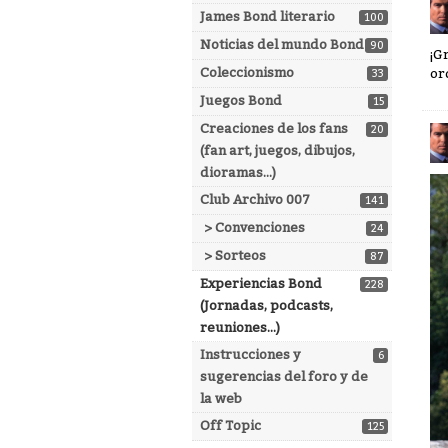
James Bond literario
100
Noticias del mundo Bond
90
¡G
Coleccionismo
or
33
Juegos Bond
15
Creaciones de los fans
20
(fan art, juegos, dibujos,
dioramas...)
Club Archivo 007
141
> Convenciones
24
> Sorteos
87
Experiencias Bond
228
(Jornadas, podcasts,
reuniones...)
Instrucciones y
6
sugerencias del foro y de
la web
Off Topic
125