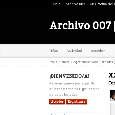
Inicio
Archivo 007
Mi Oficina del
Archivo 007 
Hilos
Actividad
Acceder
Inicio
›
General
›
Experiencias Bond (Jornadas, p
XX
¡BIENVENIDO/A!
Co
Pareces nuevo por aquí. Si
quieres participar, ¡pulsa uno
de estos botones!
Acceder
Registrarse