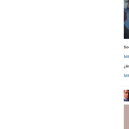
So
ht
¿A
ht