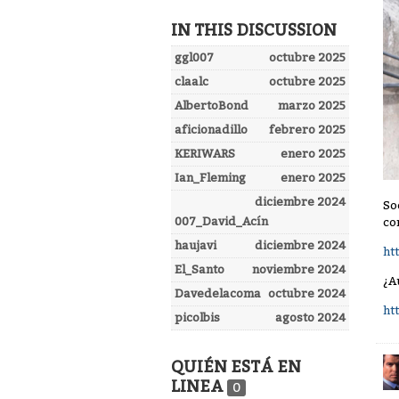
IN THIS DISCUSSION
ggl007
octubre 2025
claalc
octubre 2025
AlbertoBond
marzo 2025
aficionadillo
febrero 2025
KERIWARS
enero 2025
Ian_Fleming
enero 2025
diciembre 2024
So
007_David_Acín
co
haujavi
diciembre 2024
ht
El_Santo
noviembre 2024
¿A
Davedelacoma
octubre 2024
ht
picolbis
agosto 2024
QUIÉN ESTÁ EN
LINEA
0