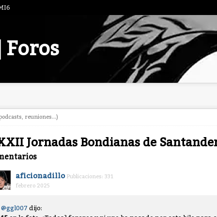
 MI6
| Foros
odcasts, reuniones...)
XII Jornadas Bondianas de Santande
mentarios
aficionadillo
Publicaciones: 331
febrero 2025
@ggl007
dijo: