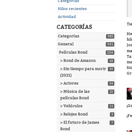
Enlaces
Categorías
rápidos
Hilos recientes
Actividad
Ti
CATEGORÍAS
He
Categorías
985
hi
General
991
Jo
ma
Películas Bond
204
Ta
> Bond de Amazon
18
me
Si
> Sin tiempo para morir
30
Gr
(2021)
> Actores
34
> Música de las
32
películas Bond
¡G
> Vehículos
11
> Relojes Bond
3
¡F
> El futuro de James
7
Bond