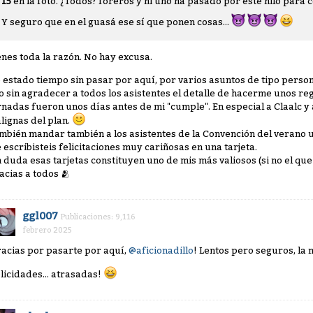
15
en la foto. ¿Todos? foreros y ni uno ha pasado por este hilo par
Y seguro que en el guasá ese sí que ponen cosas...
enes toda la razón. No hay excusa.
 estado tiempo sin pasar por aquí, por varios asuntos de tipo person
lo sin agradecer a todos los asistentes el detalle de hacerme unos r
rnadas fueron unos días antes de mi "cumple". En especial a Claalc y 
lignas del plan.
mbién mandar también a los asistentes de la Convención del verano
 escribisteis felicitaciones muy cariñosas en una tarjeta.
n duda esas tarjetas constituyen uno de mis más valiosos (si no el que
acias a todos 🫂
ggl007
Publicaciones: 9,116
febrero 2025
racias por pasarte por aquí,
@aficionadillo
! Lentos pero seguros, la
elicidades... atrasadas!