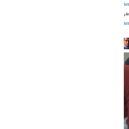
ht
¿A
ht