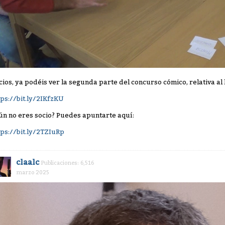
cios, ya podéis ver la segunda parte del concurso cómico, relativa a
tps://bit.ly/2IKfzKU
ún no eres socio? Puedes apuntarte aquí:
tps://bit.ly/2TZIuRp
claalc
Publicaciones: 6,516
marzo 2025