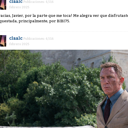
claalc
Publicaciones: 6,516
febrero 2025
racias, Javier, por la parte que me toca! Me alegra ver que disfruta
questada, principalmente, por BIBI75.
claalc
Publicaciones: 6,516
febrero 2025