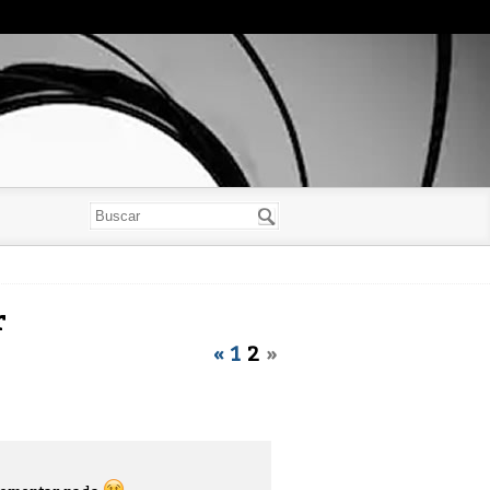
r
«
1
2
»