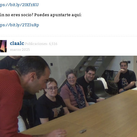
tps://bit.ly/2IKfzKU
ún no eres socio? Puedes apuntarte aquí:
tps://bit.ly/2TZIuRp
claalc
Publicaciones: 6,516
marzo 2025