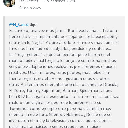
Ian_Fleming
Publicaciones: 2,254
febrero 2025
@El_Santo
dijo:
Es curioso, una vez más James Bond vuelve hacer historia.
Pero esta vez simplemente por dejar de ser la excepción y
entrar en lo "regla" Y claro a todo el mundo y más aun sus
fans nos ha dejado descolgados, perdidos y confusos...
La "regla general" es que un personaje de ficción en el
mundo audiovisual tenga a lo largo de su historia muchas
versiones/adaptaciones realizadas por diferentes equipos
creativos. Unas mejores, otras peores, más fieles a la
fuente original, etc etc A unos gustaran unas y a otros
otras. Así tenemos diferentes películas o series de Dracula,
El Zorro, Tarzan, Superman, Batman, Spiderman... Pues
bien 007 ha llegado a ese punto. Lo cual no implica que sea
malo o que vaya a ser peor que lo anterior si o si.
Tomemos como ejemplo otro personaje también muy
querido en este foro. Sherlock Holmes... ¿Desde que se
inventaron el cine y la televisión, cuántas adaptaciones,
películas, franquicias o series creadas por equipos