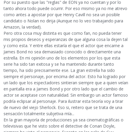
Por su puesto que las "reglas" de EON ya no cuentan y por lo
tanto ahora todo puede ocurrir. Por eso mismo ya no me atrevo
como antes a apostar por que Henry Cavill no sea un posible
candidato o Nolan no dirija (Aunque no lo veo trabajando para
Amazon, la verdad).
Pero otra cosa muy distinta es que como fan, no pueda tener
mis propios deseos y esperanzas de que alguna cosa la dejen tal
y como esta. Y entre ellas estaría el que el actor que encarne a
James Bond no sea demasiado conocido o directamente una
estrella. En mi opinión uno de los elementos por los que esta
serie ha sido tan exitosa y se ha mantenido durante tanto
tiempo, ha sido precisamente ese. La gran estrella ha sido
siempre el personaje, por encima del actor. Esto ha logrado por
un lado que los espectadores sintieran siempre que a quien veían
en pantalla era a James Bond y por otro lado que el cambio de
actor se aceptase con naturalidad. Sin embargo un actor famoso
podría eclipsar al personaje. Para ilustrar esta teoría voy a tirar
de nuevo del viejo Sherlock. Eso si, reitero que se trata de una
sensación totalmente subjetiva mía...
En la gran mayoría de producciones ya sea cinematográficas o
televisivas que he visto sobre el detective de Conan Doyle,