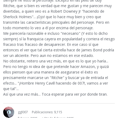
siempre he visto al personaje. Excepto en las pelis de Guy
Ritchie, que si bien es verdad que me gustan y me parecen muy
divertidas, a quien veo es a Robert Downey Jr "haciendo de
Sherlock Holmes"... ¡Ojo! que lo hace muy bien y creo que
transmite las características principales del personaje. Pero en
todo momento lo veo a él por encima del personaje.
Me parecería razonable e incluso "necesario" (Y esto lo dicho
siempre) sí la franquicia cayera en popularidad y corriera el riesgo
fracaso tras fracaso de desaparecer. En ese caso sí que
entonces el ver que tal cierta estrella hace de James Bond podría
ser un aliciente. Pero aun no estamos en ese estado.
No obstante, reitero una vez más, en que es lo que yo haría...
Pero no tengo ni idea de que pretende hacer Amazon, y quizá
ellos piensen que una manera de asegurarse el éxito es
precisamente marcarse un "Ritchie" y buscar ya de entrada el
efecto... "¡Hombre Henry Cavill haciendo de 007!, vamos a ver
que tal"...
Así que una vez más... Toca esperar para ver por donde tiran.
ggl007
Publicaciones: 9,115