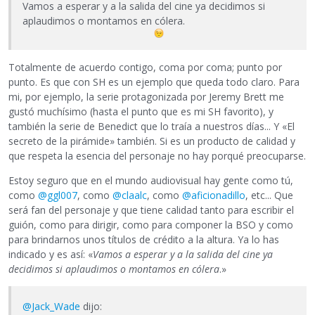
Vamos a esperar y a la salida del cine ya decidimos si
aplaudimos o montamos en cólera.
Totalmente de acuerdo contigo, coma por coma; punto por
punto. Es que con SH es un ejemplo que queda todo claro. Para
mi, por ejemplo, la serie protagonizada por Jeremy Brett me
gustó muchísimo (hasta el punto que es mi SH favorito), y
también la serie de Benedict que lo traía a nuestros días... Y «El
secreto de la pirámide» también. Si es un producto de calidad y
que respeta la esencia del personaje no hay porqué preocuparse.
Estoy seguro que en el mundo audiovisual hay gente como tú,
como
@ggl007
, como
@claalc
, como
@aficionadillo
, etc... Que
será fan del personaje y que tiene calidad tanto para escribir el
guión, como para dirigir, como para componer la BSO y como
para brindarnos unos títulos de crédito a la altura. Ya lo has
indicado y es así: «
Vamos a esperar y a la salida del cine ya
decidimos si aplaudimos o montamos en cólera
.»
@Jack_Wade
dijo: