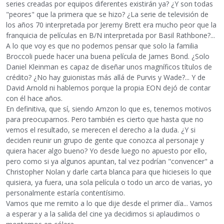
series creadas por equipos diferentes existirán ya? ¿Y son todas
"peores" que la primera que se hizo? ¿La serie de televisión de
los años 70 interpretada por Jeremy Brett era mucho peor que la
franquicia de películas en B/N interpretada por Basil Rathbone?...
A lo que voy es que no podemos pensar que solo la familia
Broccoli puede hacer una buena película de James Bond. ¿Solo
Daniel Kleinman es capaz de diseñar unos magníficos títulos de
crédito? ¿No hay guionistas más allá de Purvis y Wade?... Y de
David Arnold ni hablemos porque la propia EON dejó de contar
con él hace años.
En definitiva, que sí, siendo Amzon lo que es, tenemos motivos
para preocuparnos. Pero también es cierto que hasta que no
vemos el resultado, se merecen el derecho a la duda. ¿Y si
deciden reunir un grupo de gente que conozca al personaje y
quiera hacer algo bueno? Yo desde luego no apuesto por ello,
pero como si ya algunos apuntan, tal vez podrían "convencer" a
Christopher Nolan y darle carta blanca para que hicieseis lo que
quisiera, ya fuera, una sola película o todo un arco de varias, yo
personalmente estaría contentísimo.
Vamos que me remito a lo que dije desde el primer día... Vamos
a esperar y a la salida del cine ya decidimos si aplaudimos o