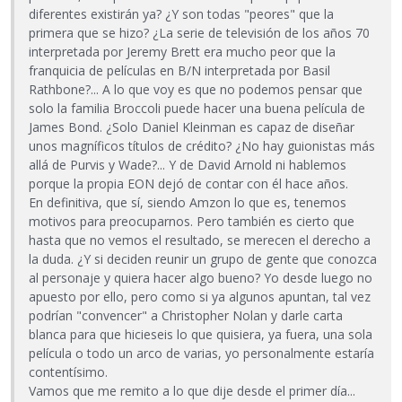
diferentes existirán ya? ¿Y son todas "peores" que la
primera que se hizo? ¿La serie de televisión de los años 70
interpretada por Jeremy Brett era mucho peor que la
franquicia de películas en B/N interpretada por Basil
Rathbone?... A lo que voy es que no podemos pensar que
solo la familia Broccoli puede hacer una buena película de
James Bond. ¿Solo Daniel Kleinman es capaz de diseñar
unos magníficos títulos de crédito? ¿No hay guionistas más
allá de Purvis y Wade?... Y de David Arnold ni hablemos
porque la propia EON dejó de contar con él hace años.
En definitiva, que sí, siendo Amzon lo que es, tenemos
motivos para preocuparnos. Pero también es cierto que
hasta que no vemos el resultado, se merecen el derecho a
la duda. ¿Y si deciden reunir un grupo de gente que conozca
al personaje y quiera hacer algo bueno? Yo desde luego no
apuesto por ello, pero como si ya algunos apuntan, tal vez
podrían "convencer" a Christopher Nolan y darle carta
blanca para que hicieseis lo que quisiera, ya fuera, una sola
película o todo un arco de varias, yo personalmente estaría
contentísimo.
Vamos que me remito a lo que dije desde el primer día...