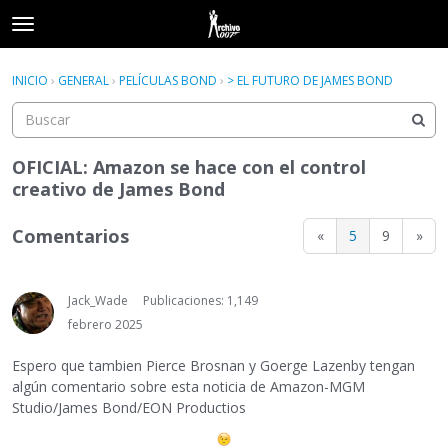
t
o
×
Acceder
·
Registrarse
g
INICIO
›
GENERAL
›
PELÍCULAS BOND
›
> EL FUTURO DE JAMES BOND
Acceder
Registrarse
g
l
e
Categorías
m
OFICIAL: Amazon se hace con el control
e
creativo de James Bond
Hilos
n
u
Comentarios
«
5
9
»
Actividad
Jack_Wade
Publicaciones: 1,149
febrero 2025
Espero que tambien Pierce Brosnan y Goerge Lazenby tengan
algún comentario sobre esta noticia de Amazon-MGM
Studio/James Bond/EON Productios