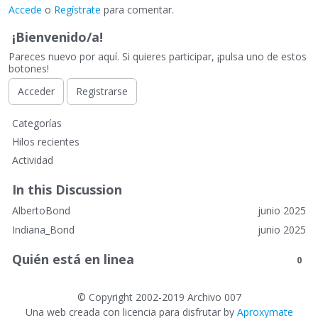
Accede
o
Regístrate
para comentar.
¡Bienvenido/a!
Pareces nuevo por aquí. Si quieres participar, ¡pulsa uno de estos
botones!
Acceder
Registrarse
E
Categorías
n
Hilos recientes
l
Actividad
a
c
In this Discussion
e
AlbertoBond
junio 2025
s
r
Indiana_Bond
junio 2025
á
Quién está en linea
p
0
i
d
©
Copyright 2002-2019 Archivo 007
o
Una web creada con licencia para disfrutar by
Aproxymate