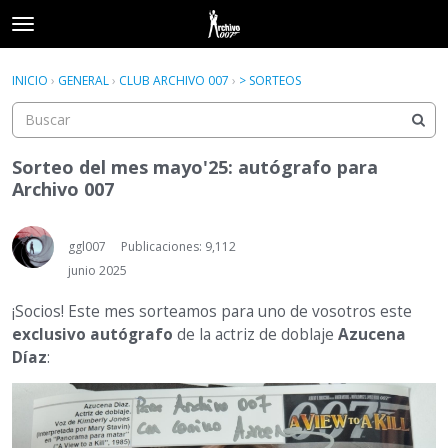
t
o
×
Acceder
·
Registrarse
g
INICIO
›
GENERAL
›
CLUB ARCHIVO 007
›
> SORTEOS
Acceder
Registrarse
g
l
e
Categorías
m
Sorteo del mes mayo'25: autógrafo para
e
Archivo 007
Hilos
n
u
Actividad
ggl007
Publicaciones: 9,112
junio 2025
¡Socios! Este mes sorteamos para uno de vosotros este
exclusivo autógrafo
de la actriz de doblaje
Azucena
Díaz
: