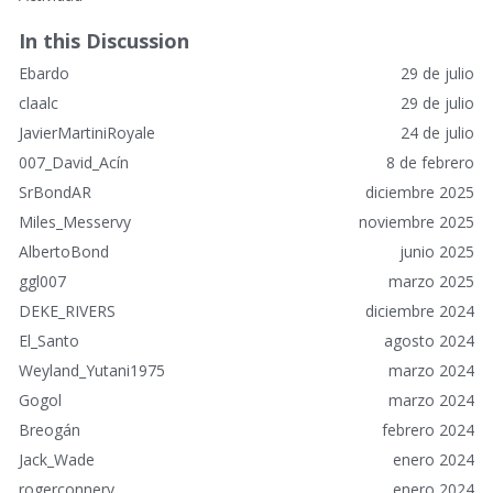
a
c
In this Discussion
e
Ebardo
29 de julio
s
r
claalc
29 de julio
á
JavierMartiniRoyale
24 de julio
p
007_David_Acín
8 de febrero
i
SrBondAR
diciembre 2025
d
o
Miles_Messervy
noviembre 2025
s
AlbertoBond
junio 2025
ggl007
marzo 2025
DEKE_RIVERS
diciembre 2024
El_Santo
agosto 2024
Weyland_Yutani1975
marzo 2024
Gogol
marzo 2024
Breogán
febrero 2024
Jack_Wade
enero 2024
rogerconnery
enero 2024