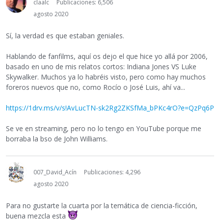
claalc
Publicaciones: 6,506
agosto 2020
Sí, la verdad es que estaban geniales.
Hablando de fanfilms, aquí os dejo el que hice yo allá por 2006,
basado en uno de mis relatos cortos: Indiana Jones VS Luke
Skywalker. Muchos ya lo habréis visto, pero como hay muchos
foreros nuevos que no, como Rocío o José Luis, ahí va...
https://1drv.ms/v/s!AvLucTN-sk2Rg2ZKSfMa_bPKc4rO?e=QzPq6P
Se ve en streaming, pero no lo tengo en YouTube porque me
borraba la bso de John Williams.
007_David_Acín
Publicaciones: 4,296
agosto 2020
Para no gustarte la cuarta por la temática de ciencia-ficción,
buena mezcla esta