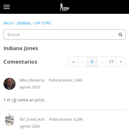
t
o
×
Acceder
·
Registrarse
g
INICIO
›
GENERAL
›
OFF TOPIC
Acceder
Registrarse
g
l
e
Categorías
m
Indiana Jones
e
Hilos
n
Comentarios
«
…
6
…
27
»
u
Actividad
Miles_Messervy
Publicaciones: 2,649
agosto 2020
Y el cgi canta un poco.
007_David_Acín
Publicaciones: 4,296
agosto 2020