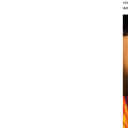
co
Am