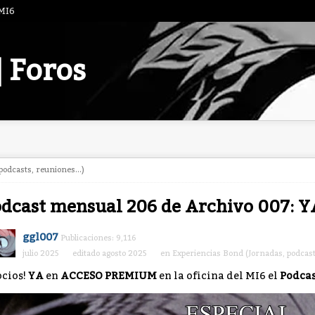
 MI6
| Foros
odcasts, reuniones...)
dcast mensual 206 de Archivo 007: 
ggl007
Publicaciones: 9,116
julio 2025
editado agosto 2025
en
Experiencias Bond (Jornadas, podcasts
ocios!
YA
en
ACCESO PREMIUM
en la oficina del MI6 el
Podcas