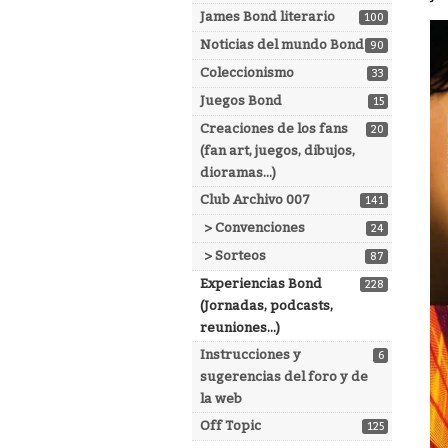
James Bond literario
100
Noticias del mundo Bond
90
Coleccionismo
33
Juegos Bond
15
Creaciones de los fans
20
(fan art, juegos, dibujos,
dioramas...)
Club Archivo 007
141
> Convenciones
24
> Sorteos
87
Experiencias Bond
228
(Jornadas, podcasts,
reuniones...)
Instrucciones y
6
sugerencias del foro y de
la web
Off Topic
125