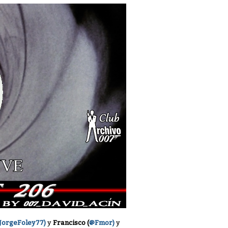
JorgeFoley77)
y
Francisco (
@Fmor)
y