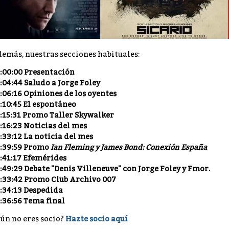
emás, nuestras secciones habituales:
:00:00 Presentación
:04:44 Saludo a Jorge Foley
:06:16 Opiniones de los oyentes
:10:45 El espontáneo
:15:31 Promo Taller Skywalker
:16:23 Noticias del mes
:33:12 La noticia del mes
:39:59 Promo
Ian Fleming y James Bond: Conexión España
:41:17 Efemérides
:49:29 Debate "Denis Villeneuve" con Jorge Foley y Fmor.
:33:42 Promo Club Archivo 007
:34:13 Despedida
:36:56 Tema final
ún no eres socio?
Hazte socio aquí