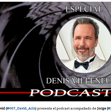
vid (
@007_David_Acín)
presenta el podcast acompañado de
Jorge (
@