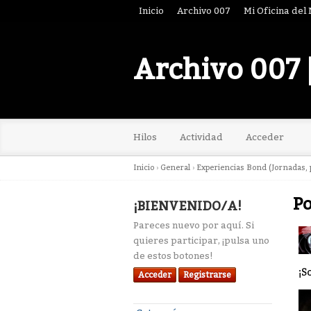
Inicio
Archivo 007
Mi Oficina del
Archivo 007 
Hilos
Actividad
Acceder
Inicio
›
General
›
Experiencias Bond (Jornadas, p
Po
¡BIENVENIDO/A!
Pareces nuevo por aquí. Si
quieres participar, ¡pulsa uno
de estos botones!
¡S
Acceder
Registrarse