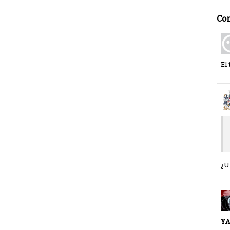
Co
El
¿U
YA