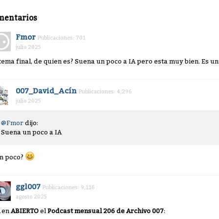
mentarios
Fmor
Publicaciones: 701
julio 2025
 tema final, de quien es? Suena un poco a IA pero esta muy bien. Es u
007_David_Acín
Publicaciones: 4,296
julio 2025
@Fmor
dijo:
Suena un poco a IA
n poco?
ggl007
Publicaciones: 9,116
agosto 2025
en
ABIERTO
el
Podcast mensual 206 de Archivo 007
: