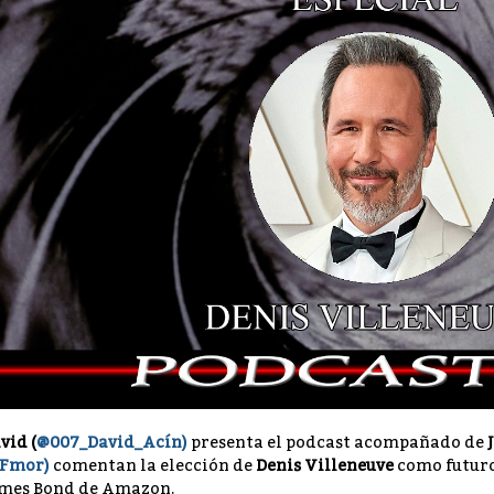
vid (
@007_David_Acín)
presenta el podcast acompañado de
Fmor)
comentan la elección de
Denis Villeneuve
como futuro 
mes Bond de Amazon.