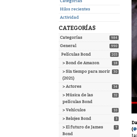
Enlaces
Categorías
rápidos
Hilos recientes
Actividad
CATEGORÍAS
Categorías
984
General
990
Películas Bond
203
> Bond de Amazon
18
> Sin tiempo para morir
30
(2021)
> Actores
34
> Música de las
32
películas Bond
> Vehículos
10
> Relojes Bond
3
Da
> El futuro de James
7
(
@
Bond
Ja