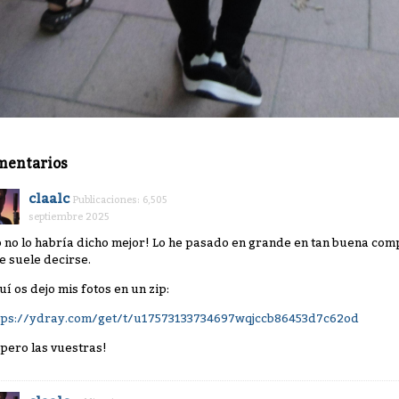
mentarios
claalc
Publicaciones: 6,505
septiembre 2025
o no lo habría dicho mejor! Lo he pasado en grande en tan buena comp
e suele decirse.
uí os dejo mis fotos en un zip:
tps://ydray.com/get/t/u17573133734697wqjccb86453d7c62od
spero las vuestras!