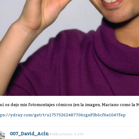
uí os dejo mis fotomontajes cómicos (en la imagen, Mariano como la 
tps://ydray.com/get/t/u17573262487706zgnP3b6cf6e1047fep
007_David_Acín
Publicaciones: 4,296