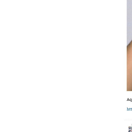
Aq
ht