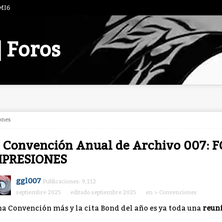
 MI6
| Foros
ones
 Convención Anual de Archivo 007: F
MPRESIONES
ggl007
Publicaciones: 9,112
septiembre 2025
editado septiembre 2025
en
> Convenciones
a Convención más y la cita Bond del año es ya toda una
reun