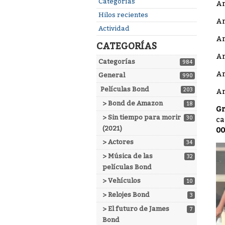
Enlaces
Categorías
Am
rápidos
Hilos recientes
Am
Actividad
Am
CATEGORÍAS
Am
Categorías
984
Am
General
990
Películas Bond
203
Am
> Bond de Amazon
18
Gr
> Sin tiempo para morir
30
ca
(2021)
00
> Actores
34
> Música de las
32
películas Bond
> Vehículos
10
> Relojes Bond
3
> El futuro de James
7
Bond