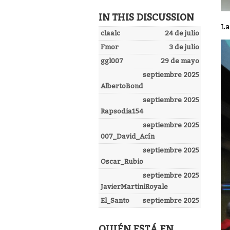
IN THIS DISCUSSION
La
claalc
24 de julio
Fmor
3 de julio
ggl007
29 de mayo
septiembre 2025
AlbertoBond
septiembre 2025
Rapsodia154
septiembre 2025
007_David_Acín
septiembre 2025
Oscar_Rubio
septiembre 2025
JavierMartiniRoyale
El_Santo
septiembre 2025
QUIÉN ESTÁ EN