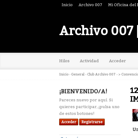
Inicio
Archivo 007
Mi Oficina del
Archivo 007 
Hilos
Actividad
Acceder
Inicio
›
General
›
Club Archivo 007
›
> Convenci
12
¡BIENVENIDO/A!
I
Pareces nuevo por aquí. Si
quieres participar, ¡pulsa uno
de estos botones!
Acceder
Registrarse
Un