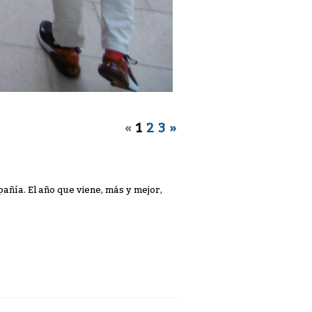
«
1
2
3
»
añía. El año que viene, más y mejor,