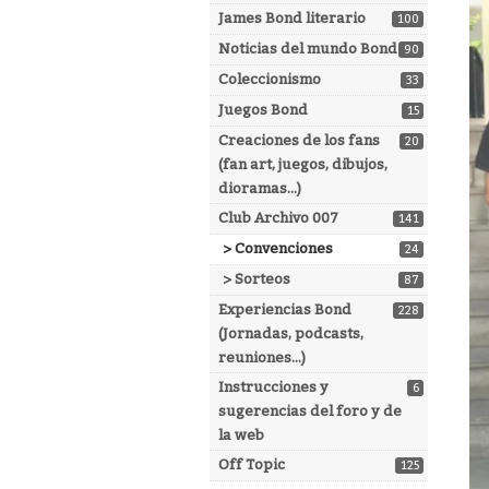
James Bond literario
100
Noticias del mundo Bond
90
Coleccionismo
33
Juegos Bond
15
Creaciones de los fans
20
(fan art, juegos, dibujos,
dioramas...)
Club Archivo 007
141
> Convenciones
24
> Sorteos
87
Experiencias Bond
228
(Jornadas, podcasts,
reuniones...)
Instrucciones y
6
sugerencias del foro y de
la web
Off Topic
125