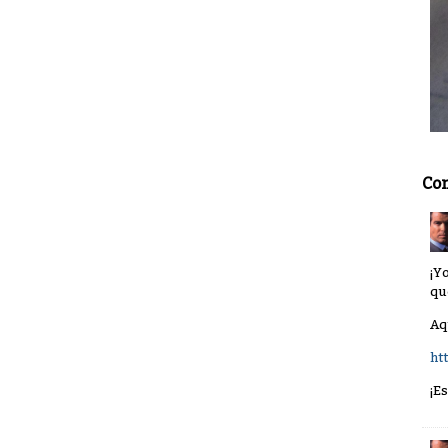
Co
¡Y
qu
Aq
ht
¡E