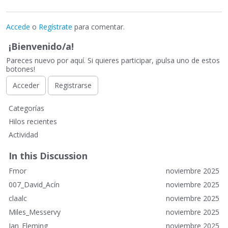
Accede
o
Regístrate
para comentar.
¡Bienvenido/a!
Pareces nuevo por aquí. Si quieres participar, ¡pulsa uno de estos
botones!
Acceder
Registrarse
E
Categorías
n
Hilos recientes
l
Actividad
a
c
In this Discussion
e
Fmor
noviembre 2025
s
r
007_David_Acín
noviembre 2025
á
claalc
noviembre 2025
p
Miles_Messervy
noviembre 2025
i
Ian_Fleming
noviembre 2025