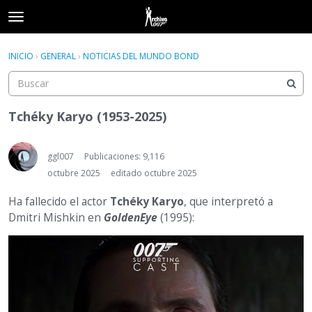
t
o
×
Acceder
·
Registrarse
g
INICIO
›
GENERAL
›
NOTICIAS DEL MUNDO BOND
Acceder
Registrarse
g
l
e
Categorías
m
Tchéky Karyo (1953-2025)
e
Hilos
n
u
ggl007
Publicaciones: 9,116
Actividad
octubre 2025
editado octubre 2025
Ha fallecido el actor
Tchéky Karyo
, que interpretó a
Dmitri Mishkin en
GoldenEye
(1995):