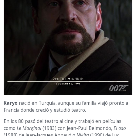
Karyo
nació en Turquía, aunque su familia viajó pronto a
Francia donde creció y estudió teatro.
En los 80 pasó del teatro al cine y trabajó en películas
como
Le Marginal
(1983) con Jean-Paul Belmondo,
El oso
(1988) de Jean-Jacques Annaud o
Nikita
(1990) de Luc