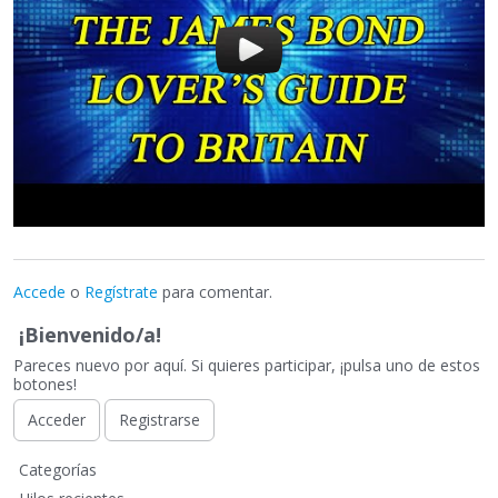
Accede
o
Regístrate
para comentar.
¡Bienvenido/a!
Pareces nuevo por aquí. Si quieres participar, ¡pulsa uno de estos
botones!
Acceder
Registrarse
E
Categorías
n