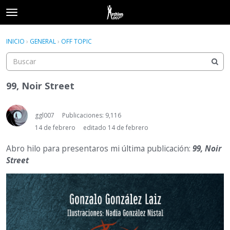
t
o
×
Acceder
·
Registrarse
g
INICIO
›
GENERAL
›
OFF TOPIC
Acceder
Registrarse
g
l
e
Categorías
m
99, Noir Street
e
Hilos
n
u
ggl007
Publicaciones: 9,116
Actividad
14 de febrero
editado 14 de febrero
Abro hilo para presentaros mi última publicación:
99, Noir
Street