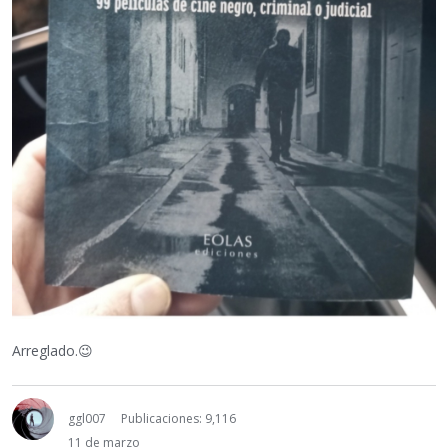
Arreglado.
😉
ggl007
Publicaciones: 9,116
11 de marzo