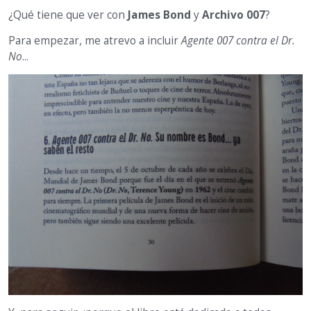
¿Qué tiene que ver con
James Bond
y
Archivo 007
?
Para empezar, me atrevo a incluir
Agente 007 contra el Dr.
No
...