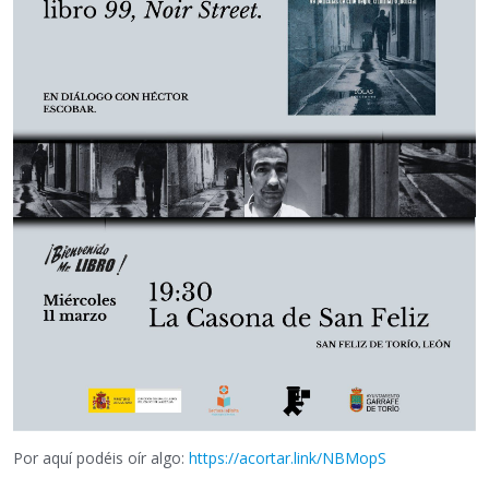
Por aquí podéis oír algo:
https://acortar.link/NBMopS