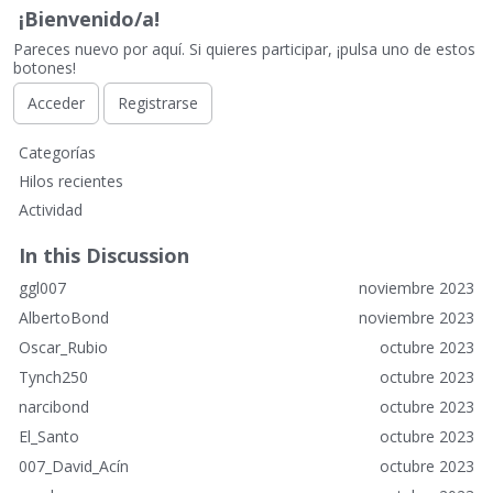
¡Bienvenido/a!
Pareces nuevo por aquí. Si quieres participar, ¡pulsa uno de estos
botones!
Acceder
Registrarse
E
Categorías
n
Hilos recientes
l
Actividad
a
c
In this Discussion
e
ggl007
noviembre 2023
s
r
AlbertoBond
noviembre 2023
á
Oscar_Rubio
octubre 2023
p
Tynch250
octubre 2023
i
narcibond
octubre 2023
d
o
El_Santo
octubre 2023
s
007_David_Acín
octubre 2023