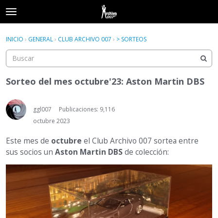
t
o
×
Acceder
·
Registrarse
g
INICIO
›
GENERAL
›
CLUB ARCHIVO 007
›
> SORTEOS
Acceder
Registrarse
g
l
e
Categorías
m
Sorteo del mes octubre'23: Aston Martin DBS
e
Hilos
n
u
ggl007
Publicaciones: 9,116
Actividad
octubre 2023
Este mes de
octubre
el Club Archivo 007 sortea entre
sus socios un
Aston Martin DBS
de colección: