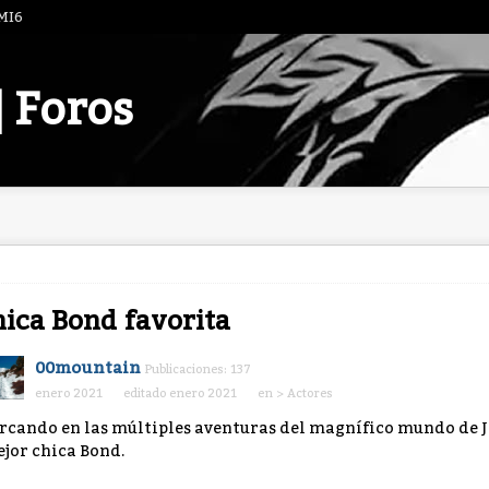
 MI6
| Foros
ica Bond favorita
00mountain
Publicaciones: 137
enero 2021
editado enero 2021
en
> Actores
rcando en las múltiples aventuras del magnífico mundo de 
jor chica Bond.