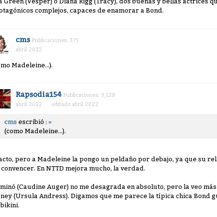
a Green (Vesper) o Diana Rigg (Tracy), dos buenas y bellas actrices q
otagónicos complejos, capaces de enamorar a Bond.
cms
Publicaciones: 375
abril 2022
omo Madeleine...).
Rapsodia154
Publicaciones: 3,128
abril 2022
editado abril 2022
cms
escribió :
»
(como Madeleine...).
acto, pero a Madeleine la pongo un peldaño por debajo, ya que su re
 convencer. En NTTD mejora mucho, la verdad.
minó (Caudine Auger) no me desagrada en absoluto, pero la veo más
ney (Ursula Andress). Digamos que me parece la típica chica Bond gu
bikini.