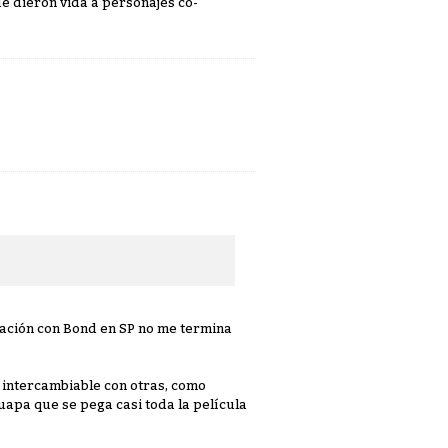
ue dieron vida a personajes co-
lación con Bond en SP no me termina
 intercambiable con otras, como
apa que se pega casi toda la película