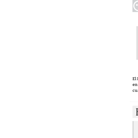
El
en
cu