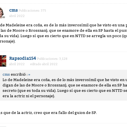
cms
Publicaciones: 375
abril 2022
 de Madeleine era coña, es de lo más inverosímil que he visto en una
 las de Moore o Brossnan), que se enamore de ella en SP hasta el punt
da su vida). Luego sí que es cierto que en NTTD se arregla un poco (que
rsonaje).
Rapsodia154
Publicaciones: 3,128
abril 2022
editado abril 2022
cms
escribió :
»
Lo de Madeleine era coña, es de lo más inverosímil que he visto en
digan de las de Moore o Brossnan), que se enamore de ella en SP has
secreto (que es toda su vida). Luego sí que es cierto que en NTTD s
era la actriz ni el personaje).
s que de la actriz, creo que era fallo del guion de SP.