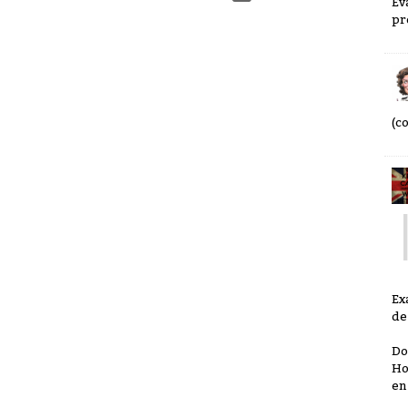
Ev
pr
(c
Ex
de
Do
Ho
en 