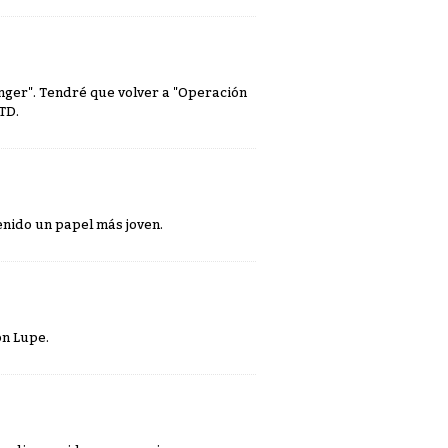
nger". Tendré que volver a "Operación
TD.
enido un papel más joven.
on Lupe.