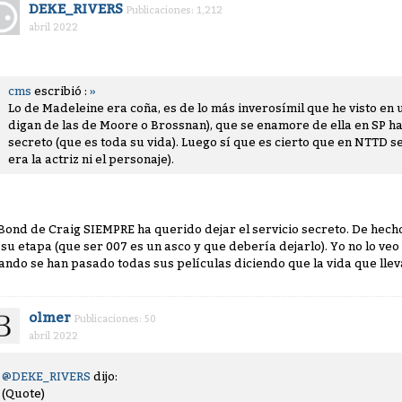
DEKE_RIVERS
Publicaciones: 1,212
abril 2022
cms
escribió :
»
Lo de Madeleine era coña, es de lo más inverosímil que he visto en
digan de las de Moore o Brossnan), que se enamore de ella en SP has
secreto (que es toda su vida). Luego sí que es cierto que en NTTD s
era la actriz ni el personaje).
 Bond de Craig SIEMPRE ha querido dejar el servicio secreto. De hech
 su etapa (que ser 007 es un asco y que debería dejarlo). Yo no lo ve
ando se han pasado todas sus películas diciendo que la vida que llev
olmer
Publicaciones: 50
abril 2022
@DEKE_RIVERS
dijo:
(Quote)