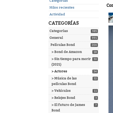
Enlaces
Categorías
Co
rápidos
Hilos recientes
Actividad
CATEGORÍAS
Categorías
985
General
991
Películas Bond
204
> Bond de Amazon
18
> Sin tiempo para morir
30
(2021)
> Actores
34
> Música de las
32
películas Bond
> Vehículos
11
> Relojes Bond
3
> El futuro de James
7
Bond