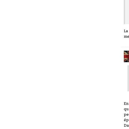
La
me
En
qu
pe
ép
Da