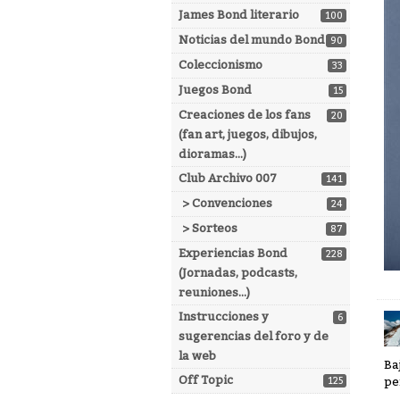
James Bond literario
100
Noticias del mundo Bond
90
Coleccionismo
33
Juegos Bond
15
Creaciones de los fans
20
(fan art, juegos, dibujos,
dioramas...)
Club Archivo 007
141
> Convenciones
24
> Sorteos
87
Experiencias Bond
228
(Jornadas, podcasts,
reuniones...)
Instrucciones y
6
sugerencias del foro y de
la web
Ba
Off Topic
pe
125