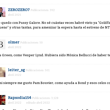
ZEROZERO7
Publicaciones: 392
abril 2021
 quedo con Pussy Galore. No sé cuántas veces habré visto ya "Goldfi
ueno" y otras tantas, para amenizar la espera hasta el estreno de NT
olmer
Publicaciones: 50
abril 2022
a Green, como Vesper Lynd. Hubiera sido Mónica Bellucci de haber t
leiter_sg
Publicaciones: 501
abril 2022
mi siempre me gusto Pam Bouvier, como ayuda a Bond y esos celos c
Rapsodia154
Publicaciones: 3,128
abril 2022
editado abril 2022