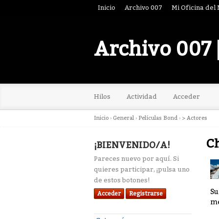
Inicio
Archivo 007
Mi Oficina del
Archivo 007 
Hilos
Actividad
Acceder
Inicio
›
General
›
Películas Bond
›
> Actores
Ch
¡BIENVENIDO/A!
Pareces nuevo por aquí. Si
quieres participar, ¡pulsa uno
de estos botones!
Su
Acceder
Registrarse
me