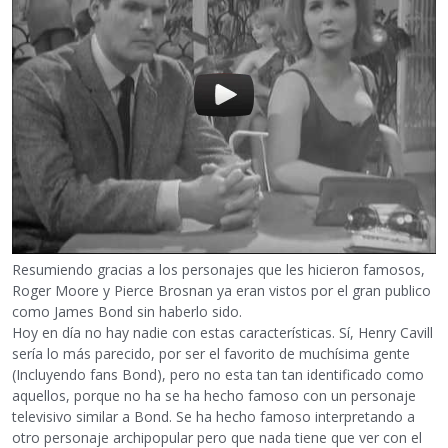
Resumiendo gracias a los personajes que les hicieron famosos,
Roger Moore y Pierce Brosnan ya eran vistos por el gran publico
como James Bond sin haberlo sido.
Hoy en día no hay nadie con estas características. Sí, Henry Cavill
sería lo más parecido, por ser el favorito de muchísima gente
(Incluyendo fans Bond), pero no esta tan tan identificado como
aquellos, porque no ha se ha hecho famoso con un personaje
televisivo similar a Bond. Se ha hecho famoso interpretando a
otro personaje archipopular pero que nada tiene que ver con el