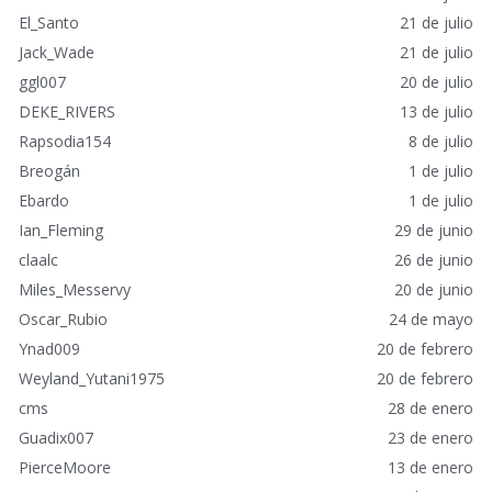
á
El_Santo
21 de julio
p
Jack_Wade
21 de julio
i
ggl007
20 de julio
d
o
DEKE_RIVERS
13 de julio
s
Rapsodia154
8 de julio
Breogán
1 de julio
Ebardo
1 de julio
Ian_Fleming
29 de junio
claalc
26 de junio
Miles_Messervy
20 de junio
Oscar_Rubio
24 de mayo
Ynad009
20 de febrero
Weyland_Yutani1975
20 de febrero
cms
28 de enero
Guadix007
23 de enero
PierceMoore
13 de enero