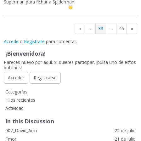
Superman para fichar a Spiderman.
«
…
33
…
46
»
Accede
o
Regístrate
para comentar.
¡Bienvenido/a!
Pareces nuevo por aquí. Si quieres participar, ¡pulsa uno de estos
botones!
Acceder
Registrarse
E
Categorías
n
Hilos recientes
l
Actividad
a
c
In this Discussion
e
007_David_Acín
22 de julio
s
r
Fmor
21 de julio