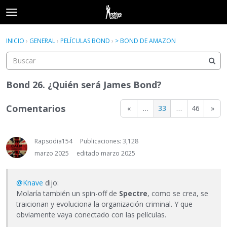
t
o
×
Acceder
·
Registrarse
g
INICIO
›
GENERAL
›
PELÍCULAS BOND
›
> BOND DE AMAZON
Acceder
Registrarse
g
l
e
Categorías
m
Bond 26. ¿Quién será James Bond?
e
Hilos
n
Comentarios
«
…
33
…
46
»
u
Actividad
Rapsodia154
Publicaciones: 3,128
marzo 2025
editado marzo 2025
@Knave
dijo:
Molaría también un spin-off de
Spectre
, como se crea, se
traicionan y evoluciona la organización criminal. Y que
obviamente vaya conectado con las películas.