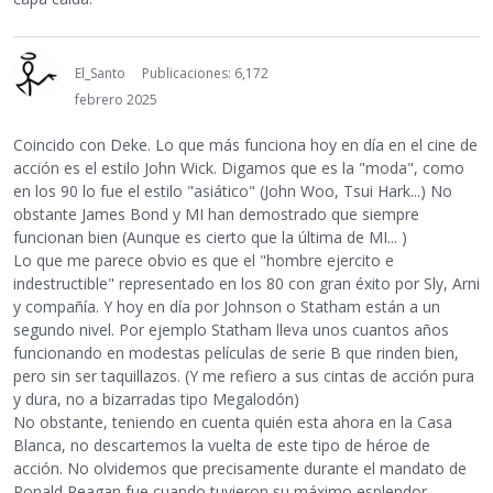
El_Santo
Publicaciones: 6,172
febrero 2025
Coincido con Deke. Lo que más funciona hoy en día en el cine de
acción es el estilo John Wick. Digamos que es la "moda", como
en los 90 lo fue el estilo "asiático" (John Woo, Tsui Hark...) No
obstante James Bond y MI han demostrado que siempre
funcionan bien (Aunque es cierto que la última de MI... )
Lo que me parece obvio es que el "hombre ejercito e
indestructible" representado en los 80 con gran éxito por Sly, Arni
y compañía. Y hoy en día por Johnson o Statham están a un
segundo nivel. Por ejemplo Statham lleva unos cuantos años
funcionando en modestas películas de serie B que rinden bien,
pero sin ser taquillazos. (Y me refiero a sus cintas de acción pura
y dura, no a bizarradas tipo Megalodón)
No obstante, teniendo en cuenta quién esta ahora en la Casa
Blanca, no descartemos la vuelta de este tipo de héroe de
acción. No olvidemos que precisamente durante el mandato de
Ronald Reagan fue cuando tuvieron su máximo esplendor.