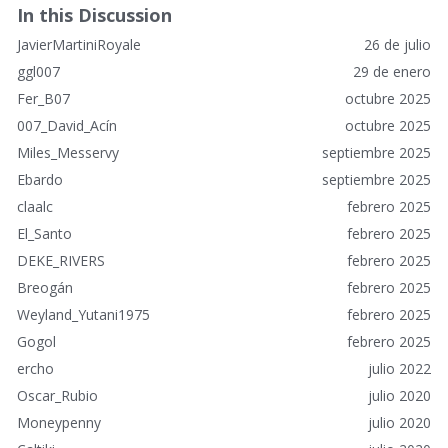
c
In this Discussion
e
JavierMartiniRoyale
26 de julio
s
r
ggl007
29 de enero
á
Fer_B07
octubre 2025
p
007_David_Acín
octubre 2025
i
Miles_Messervy
septiembre 2025
d
o
Ebardo
septiembre 2025
s
claalc
febrero 2025
El_Santo
febrero 2025
DEKE_RIVERS
febrero 2025
Breogán
febrero 2025
Weyland_Yutani1975
febrero 2025
Gogol
febrero 2025
ercho
julio 2022
Oscar_Rubio
julio 2020
Moneypenny
julio 2020