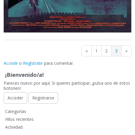
«
1
2
3
»
Accede
o
Regístrate
para comentar.
¡Bienvenido/a!
Pareces nuevo por aquí. Si quieres participar, ¡pulsa uno de estos
botones!
Acceder
Registrarse
E
Categorías
n
Hilos recientes
l
Actividad
a