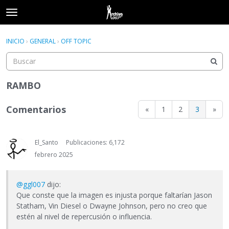
t
o
×
Acceder
·
Registrarse
g
INICIO
›
GENERAL
›
OFF TOPIC
Acceder
Registrarse
g
l
e
Categorías
m
RAMBO
e
Hilos
n
Comentarios
«
1
2
3
»
u
Actividad
El_Santo
Publicaciones: 6,172
febrero 2025
@ggl007
dijo:
Que conste que la imagen es injusta porque faltarían Jason
Statham, Vin Diesel o Dwayne Johnson, pero no creo que
estén al nivel de repercusión o influencia.