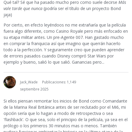
Qué tal? Sé que ha pasado mucho pero como suele decirse
Más
vale tarde que nunca
(podría ser el título de un proyecto Bond
jaja)
Por cierto, en efecto leyéndoos no me extrañaría que la película
fuera algo diferente, como Casino Royale pero más enfocado en
su etapa militar antes. Un pre-Agente 007. Han gastado mucho
en comprar la franquicia así que imagino que querrán hacerlo
todo a la perfección. Y seguramente creo que pueden aprender
de errores pasados cuando Disney compró Star Wars por
ejemplo y bueno, salió lo que salió. Ganancias pero...
Jack_Wade
Publicaciones: 1,149
septiembre 2025
Si ellos piensan remontar los inicios de Bond como Comandante
de la Marina Real Británica antes de ser reclutado por el Mi6, mi
opción sería que lo hagan a modo de retrospectiva o sea
'flashback'. O que sea, solo el principio de la película, ya sea en el
prólogo o los primeros 30 minutos mas o menos. También
pudiera funcionar ambientar la historia en la última etapa de la