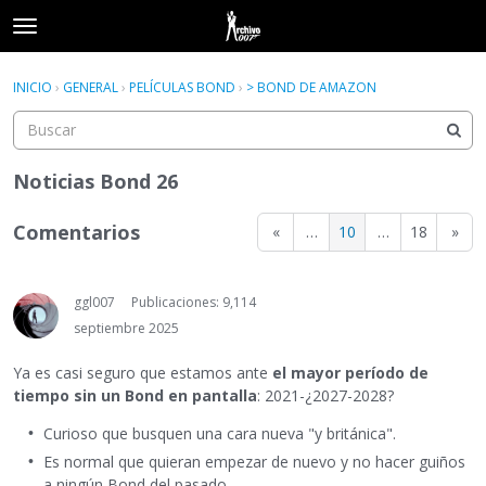
t
o
×
Acceder
·
Registrarse
g
INICIO
›
GENERAL
›
PELÍCULAS BOND
›
> BOND DE AMAZON
Acceder
Registrarse
g
l
e
Categorías
m
Noticias Bond 26
e
Hilos
n
Comentarios
«
…
10
…
18
»
u
Actividad
ggl007
Publicaciones: 9,114
septiembre 2025
Ya es casi seguro que estamos ante
el mayor período de
tiempo sin un Bond en pantalla
: 2021-¿2027-2028?
Curioso que busquen una cara nueva "y británica".
Es normal que quieran empezar de nuevo y no hacer guiños
a ningún Bond del pasado.