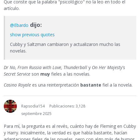
Que conste que la palabra "psicológico" no la leo en todo el
artículo.
dijo:
@Ebardo
show previous quotes
Cubby y Saltzman cambiaron y actualizaron mucho las
novelas.
Dr No, From Russia with Love, Thunderball
y
On Her Majesty's
Secret Service
son
muy
fieles a las novelas.
Casino Royale
es una reinterpretación
bastante
fiel a la novela.
Rapsodia154
Publicaciones: 3,128
septiembre 2025
Para mí, la pregunta es al revés, cuánto hay de Fleming en Cubby
y Harry. Inicialmente, la verdad es que había bastante, hacían
adaptaciones fieles de las novelas, pero con algo más de humor