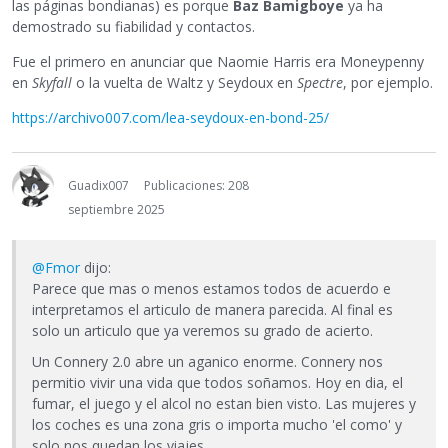
las páginas bondianas) es porque
Baz Bamigboye
ya ha
demostrado su fiabilidad y contactos.
Fue el primero en anunciar que Naomie Harris era Moneypenny
en
Skyfall
o la vuelta de Waltz y Seydoux en
Spectre
, por ejemplo.
https://archivo007.com/lea-seydoux-en-bond-25/
Guadix007
Publicaciones: 208
septiembre 2025
@Fmor
dijo:
Parece que mas o menos estamos todos de acuerdo e
interpretamos el articulo de manera parecida. Al final es
solo un articulo que ya veremos su grado de acierto.
Un Connery 2.0 abre un aganico enorme. Connery nos
permitio vivir una vida que todos soñamos. Hoy en dia, el
fumar, el juego y el alcol no estan bien visto. Las mujeres y
los coches es una zona gris o importa mucho 'el como' y
solo nos quedan los viajes.