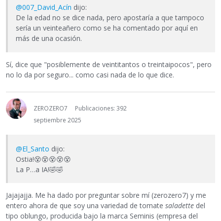
@007_David_Acín
dijo:
De la edad no se dice nada, pero apostaría a que tampoco
sería un veinteañero como se ha comentado por aquí en
más de una ocasión.
Sí, dice que "posiblemente de veintitantos o treintaipocos", pero
no lo da por seguro... como casi nada de lo que dice.
ZEROZERO7
Publicaciones: 392
septiembre 2025
@El_Santo
dijo:
Ostia!
😵
😵
😵
😵
😵
La P…a IA!
🤣
🤣
Jajajajja. Me ha dado por preguntar sobre mí (zerozero7) y me
entero ahora de que soy una variedad de tomate
saladette
del
tipo oblungo, producida bajo la marca Seminis (empresa del