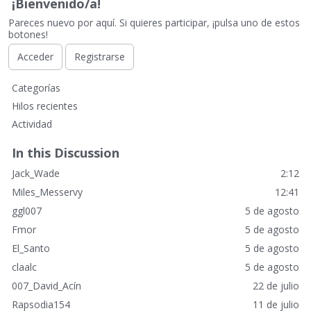
¡Bienvenido/a!
Pareces nuevo por aquí. Si quieres participar, ¡pulsa uno de estos
botones!
Acceder
Registrarse
E
Categorías
n
Hilos recientes
l
Actividad
a
c
In this Discussion
e
Jack_Wade
2:12
s
r
Miles_Messervy
12:41
á
ggl007
5 de agosto
p
Fmor
5 de agosto
i
El_Santo
5 de agosto
d
o
claalc
5 de agosto
s
007_David_Acín
22 de julio
Rapsodia154
11 de julio