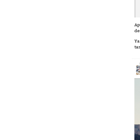
Ap
de
Ya
ta