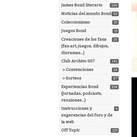
James Bond literario
100
Noticias del mundo Bond
90
Coleccionismo
33
Juegos Bond
15
Creaciones de los fans
20
(fan art, juegos, dibujos,
dioramas...)
Club Archivo 007
141
> Convenciones
24
> Sorteos
87
Experiencias Bond
228
(Jornadas, podcasts,
reuniones...)
Instrucciones y
6
sugerencias del foro y de
la web
Off Topic
125