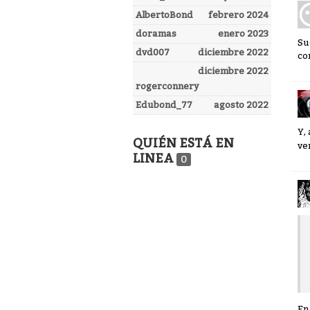
AlbertoBond
febrero 2024
doramas
enero 2023
Su
dvd007
diciembre 2022
co
diciembre 2022
rogerconnery
Edubond_77
agosto 2022
Y,
QUIÉN ESTÁ EN
ve
LINEA
0
En