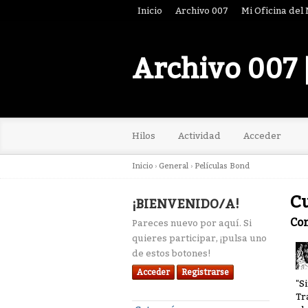
Inicio
Archivo 007
Mi Oficina del
Archivo 007 
Hilos
Actividad
Acceder
Inicio
›
General
›
Películas Bond
Cu
¡BIENVENIDO/A!
Co
Pareces nuevo por aquí. Si
quieres participar, ¡pulsa uno
de estos botones!
Acceder
Registrarse
"S
Tr