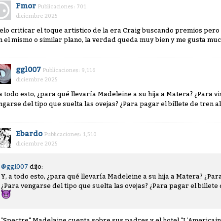
Fmor
Publicaciones: 701
diciembre 2025
elo criticar el toque artistico de la era Craig buscando premios per
n el mismo o similar plano, la verdad queda muy bien y me gusta muc
ggl007
Publicaciones: 9,116
diciembre 2025
 a todo esto, ¿para qué llevaría Madeleine a su hija a Matera? ¿Para v
ngarse del tipo que suelta las ovejas? ¿Para pagar el billete de tren a
Ebardo
Publicaciones: 1,510
diciembre 2025
@ggl007
dijo:
Y, a todo esto, ¿para qué llevaría Madeleine a su hija a Matera? ¿Pa
¿Para vengarse del tipo que suelta las ovejas? ¿Para pagar el billete 
 "Spectre" Madelaine cuenta sobre sus padres y el hotel "L'Americain