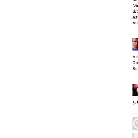
"A
div
As
Au
A 
Go
Bo
¿F