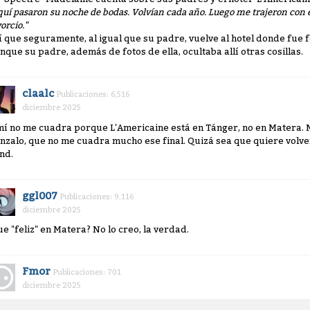
quí pasaron su noche de bodas. Volvían cada año. Luego me trajeron con el
orcio."
í que seguramente, al igual que su padre, vuelve al hotel donde fue fe
nque su padre, además de fotos de ella, ocultaba allí otras cosillas.
claalc
Publicaciones: 6,516
diciembre 2025
mí no me cuadra porque L'Americaine está en Tánger, no en Matera. 
nzalo, que no me cuadra mucho ese final. Quizá sea que quiere volver 
nd.
ggl007
Publicaciones: 9,116
diciembre 2025
ue "feliz" en Matera? No lo creo, la verdad.
Fmor
Publicaciones: 701
diciembre 2025