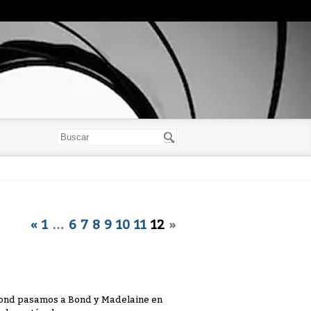
«
1
…
6
7
8
9
10
11
12
»
Bond pasamos a Bond y Madelaine en