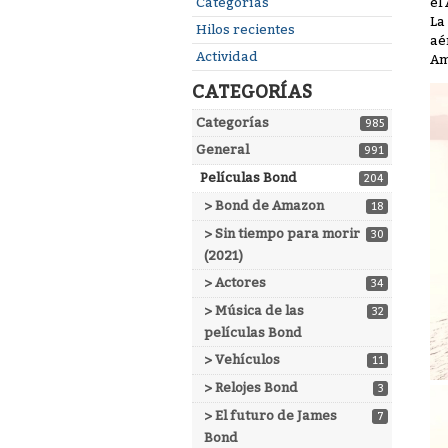
Enlaces
el
Categorías
La
rápidos
Hilos recientes
aé
Actividad
Am
CATEGORÍAS
Categorías
985
General
991
Películas Bond
204
> Bond de Amazon
18
> Sin tiempo para morir
30
(2021)
> Actores
34
> Música de las
32
películas Bond
> Vehículos
11
> Relojes Bond
3
> El futuro de James
7
Bond