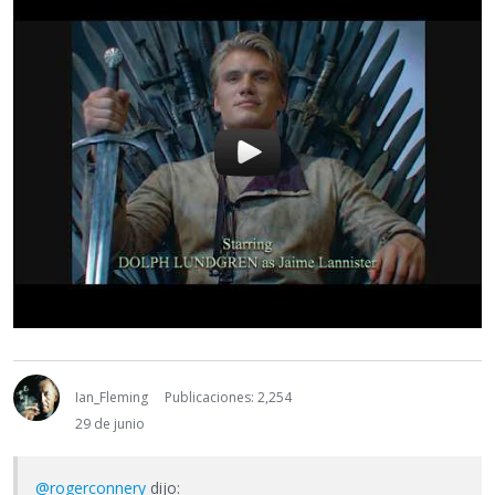
Ian_Fleming
Publicaciones: 2,254
29 de junio
@rogerconnery
dijo: