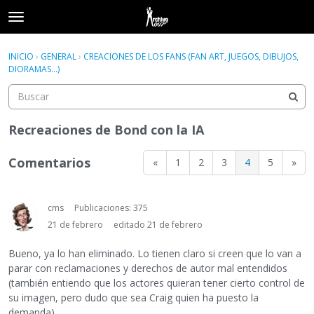
t
o
×
Acceder
·
Registrarse
g
INICIO
›
GENERAL
›
CREACIONES DE LOS FANS (FAN ART, JUEGOS, DIBUJOS,
Acceder
Registrarse
g
DIORAMAS...)
l
e
Categorías
m
e
Recreaciones de Bond con la IA
Hilos
n
u
Comentarios
«
1
2
3
4
5
»
Actividad
cms
Publicaciones: 375
21 de febrero
editado 21 de febrero
Bueno, ya lo han eliminado. Lo tienen claro si creen que lo van a
parar con reclamaciones y derechos de autor mal entendidos
(también entiendo que los actores quieran tener cierto control de
su imagen, pero dudo que sea Craig quien ha puesto la
demanda).