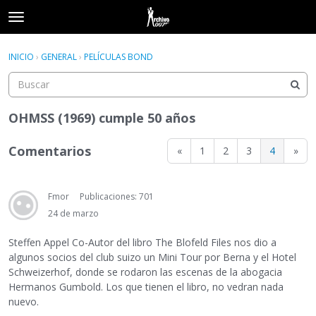
t
o
×
Acceder
·
Registrarse
g
INICIO
›
GENERAL
›
PELÍCULAS BOND
Acceder
Registrarse
g
l
e
Categorías
m
OHMSS (1969) cumple 50 años
e
Hilos
n
Comentarios
«
1
2
3
4
»
u
Actividad
Fmor
Publicaciones: 701
24 de marzo
Steffen Appel Co-Autor del libro The Blofeld Files nos dio a
algunos socios del club suizo un Mini Tour por Berna y el Hotel
Schweizerhof, donde se rodaron las escenas de la abogacia
Hermanos Gumbold. Los que tienen el libro, no vedran nada
nuevo.