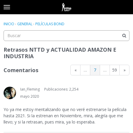
t
o
×
Acceder
·
Registrarse
g
INICIO
›
GENERAL
›
PELÍCULAS BOND
Acceder
Registrarse
g
l
e
Categorías
m
Retrasos NTTD y ACTUALIDAD AMAZON E
e
INDUSTRIA
Hilos
n
u
Comentarios
«
…
7
…
59
»
Actividad
Ian_Fleming
Publicaciones: 2,254
mayo 2020
Yo ya me estoy mentalizando que no veré estrenarse la película
hasta 2021. Si la estrenan en Noviembre, mira, alegría que me
llevo; y si la retrasan, pues mira, ya lo esperaba.