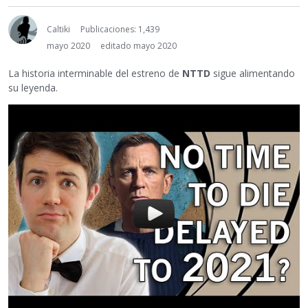
Caltiki
Publicaciones: 1,439
mayo 2020
editado mayo 2020
La historia interminable del estreno de
NTTD
sigue alimentando
su leyenda.