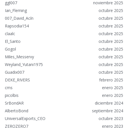
á
ggl007
noviembre 2025
p
Ian_Fleming
octubre 2025
i
007_David_Acín
octubre 2025
d
o
Rapsodia154
octubre 2025
s
claalc
octubre 2025
El_Santo
octubre 2025
Gogol
octubre 2025
Miles_Messervy
octubre 2025
Weyland_Yutani1975
octubre 2025
Guadix007
octubre 2025
DEKE_RIVERS
febrero 2025
cms
enero 2025
picolbis
enero 2025
SrBondAR
diciembre 2024
AlbertoBond
septiembre 2024
UniversalExports_CEO
octubre 2023
ZEROZERO7
enero 2023