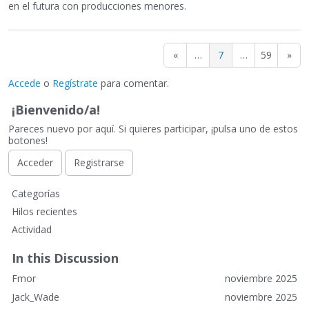
en el futura con producciones menores.
«
…
7
…
59
»
Accede
o
Regístrate
para comentar.
¡Bienvenido/a!
Pareces nuevo por aquí. Si quieres participar, ¡pulsa uno de estos
botones!
Acceder
Registrarse
E
Categorías
n
Hilos recientes
l
Actividad
a
c
In this Discussion
e
Fmor
noviembre 2025
s
r
Jack_Wade
noviembre 2025