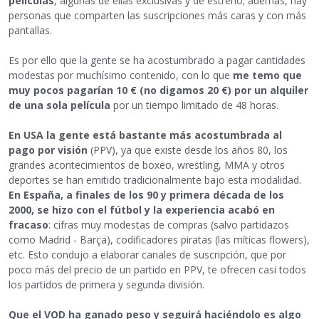
películas
, algunas de ellas exclusivas y de estreno; además, hay
personas que comparten las suscripciones más caras y con más
pantallas.
Es por ello que la gente se ha acostumbrado a pagar cantidades
modestas por muchísimo contenido, con lo que
me temo que
muy pocos pagarían 10 € (no digamos 20 €) por un alquiler
de una sola película
por un tiempo limitado de 48 horas.
En USA la gente está bastante más acostumbrada al
pago por visión
(PPV), ya que existe desde los años 80, los
grandes acontecimientos de boxeo, wrestling, MMA y otros
deportes se han emitido tradicionalmente bajo esta modalidad.
En España, a finales de los 90 y primera década de los
2000, se hizo con el fútbol y la experiencia acabó en
fracaso
: cifras muy modestas de compras (salvo partidazos
como Madrid - Barça), codificadores piratas (las míticas flowers),
etc. Esto condujo a elaborar canales de suscripción, que por
poco más del precio de un partido en PPV, te ofrecen casi todos
los partidos de primera y segunda división.
Que el VOD ha ganado peso y seguirá haciéndolo es algo