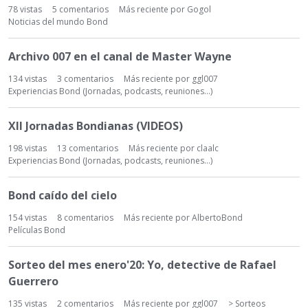
78
vistas
5
comentarios
Más reciente por
Gogol
Noticias del mundo Bond
Archivo 007 en el canal de Master Wayne
134
vistas
3
comentarios
Más reciente por
ggl007
Experiencias Bond (Jornadas, podcasts, reuniones...)
XII Jornadas Bondianas (VIDEOS)
198
vistas
13
comentarios
Más reciente por
claalc
Experiencias Bond (Jornadas, podcasts, reuniones...)
Bond caído del cielo
154
vistas
8
comentarios
Más reciente por
AlbertoBond
Películas Bond
Sorteo del mes enero'20: Yo, detective de Rafael
Guerrero
135
vistas
2
comentarios
Más reciente por
ggl007
> Sorteos