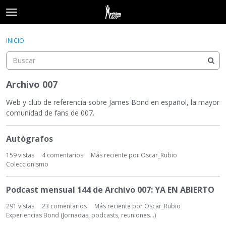
t
o
×
Acceder
·
Registrarse
g
INICIO
Acceder
Registrarse
g
l
e
Categorías
m
Archivo 007
e
Hilos
n
Web y club de referencia sobre James Bond en español, la mayor
u
comunidad de fans de 007.
Actividad
L
Autógrafos
i
s
159
vistas
4
comentarios
Más reciente por
Oscar_Rubio
t
Coleccionismo
a
d
Podcast mensual 144 de Archivo 007: YA EN ABIERTO
e
d
291
vistas
23
comentarios
Más reciente por
Oscar_Rubio
Experiencias Bond (Jornadas, podcasts, reuniones...)
i