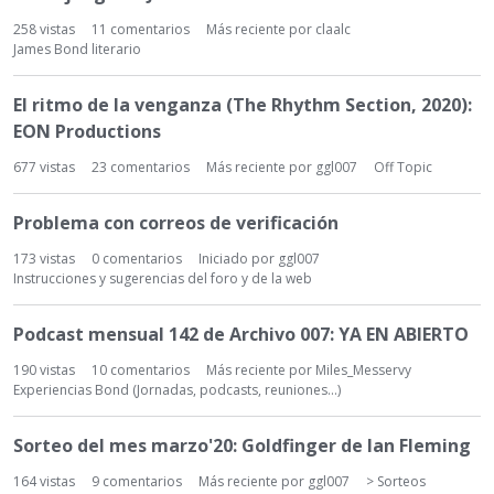
258
vistas
11
comentarios
Más reciente por
claalc
James Bond literario
El ritmo de la venganza (The Rhythm Section, 2020):
EON Productions
677
vistas
23
comentarios
Más reciente por
ggl007
Off Topic
Problema con correos de verificación
173
vistas
0
comentarios
Iniciado por
ggl007
Instrucciones y sugerencias del foro y de la web
Podcast mensual 142 de Archivo 007: YA EN ABIERTO
190
vistas
10
comentarios
Más reciente por
Miles_Messervy
Experiencias Bond (Jornadas, podcasts, reuniones...)
Sorteo del mes marzo'20: Goldfinger de Ian Fleming
164
vistas
9
comentarios
Más reciente por
ggl007
> Sorteos