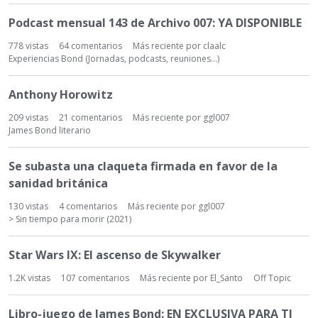
Podcast mensual 143 de Archivo 007: YA DISPONIBLE
778
vistas
64
comentarios
Más reciente por
claalc
Experiencias Bond (Jornadas, podcasts, reuniones...)
Anthony Horowitz
209
vistas
21
comentarios
Más reciente por
ggl007
James Bond literario
Se subasta una claqueta firmada en favor de la
sanidad británica
130
vistas
4
comentarios
Más reciente por
ggl007
> Sin tiempo para morir (2021)
Star Wars IX: El ascenso de Skywalker
1.2K
vistas
107
comentarios
Más reciente por
El_Santo
Off Topic
Libro-juego de James Bond: EN EXCLUSIVA PARA TI