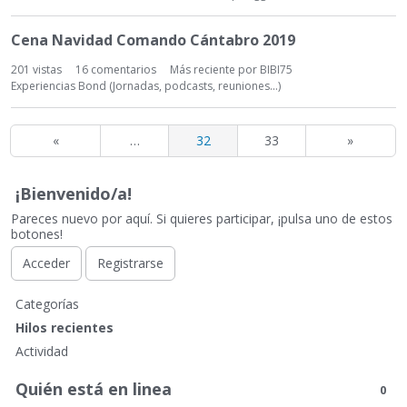
Cena Navidad Comando Cántabro 2019
201
vistas
16
comentarios
Más reciente por
BIBI75
Experiencias Bond (Jornadas, podcasts, reuniones...)
«
…
32
33
»
¡Bienvenido/a!
Pareces nuevo por aquí. Si quieres participar, ¡pulsa uno de estos
botones!
Acceder
Registrarse
E
Categorías
n
Hilos recientes
l
Actividad
a
c
Quién está en linea
0
e