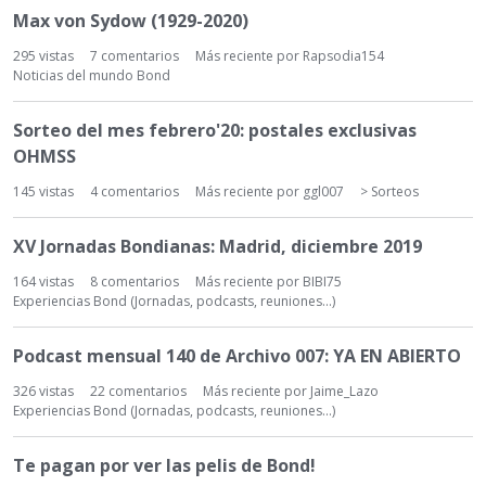
Max von Sydow (1929-2020)
295
vistas
7
comentarios
Más reciente por
Rapsodia154
Noticias del mundo Bond
Sorteo del mes febrero'20: postales exclusivas
OHMSS
145
vistas
4
comentarios
Más reciente por
ggl007
> Sorteos
XV Jornadas Bondianas: Madrid, diciembre 2019
164
vistas
8
comentarios
Más reciente por
BIBI75
Experiencias Bond (Jornadas, podcasts, reuniones...)
Podcast mensual 140 de Archivo 007: YA EN ABIERTO
326
vistas
22
comentarios
Más reciente por
Jaime_Lazo
Experiencias Bond (Jornadas, podcasts, reuniones...)
Te pagan por ver las pelis de Bond!