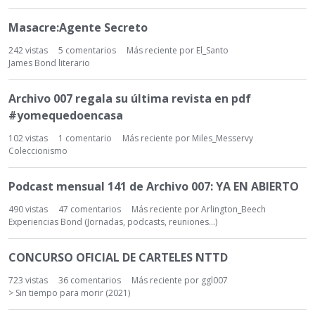
Masacre:Agente Secreto
242
vistas
5
comentarios
Más reciente por
El_Santo
James Bond literario
Archivo 007 regala su última revista en pdf
#yomequedoencasa
102
vistas
1
comentario
Más reciente por
Miles_Messervy
Coleccionismo
Podcast mensual 141 de Archivo 007: YA EN ABIERTO
490
vistas
47
comentarios
Más reciente por
Arlington_Beech
Experiencias Bond (Jornadas, podcasts, reuniones...)
CONCURSO OFICIAL DE CARTELES NTTD
723
vistas
36
comentarios
Más reciente por
ggl007
> Sin tiempo para morir (2021)