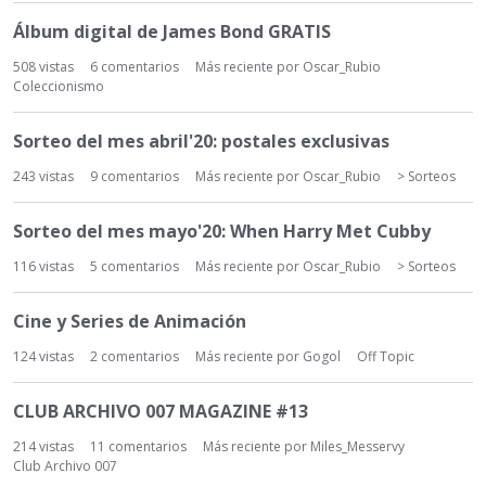
s
c
Álbum digital de James Bond GRATIS
u
508
vistas
6
comentarios
Más reciente por
Oscar_Rubio
s
Coleccionismo
i
ó
Sorteo del mes abril'20: postales exclusivas
n
243
vistas
9
comentarios
Más reciente por
Oscar_Rubio
> Sorteos
Sorteo del mes mayo'20: When Harry Met Cubby
116
vistas
5
comentarios
Más reciente por
Oscar_Rubio
> Sorteos
Cine y Series de Animación
124
vistas
2
comentarios
Más reciente por
Gogol
Off Topic
CLUB ARCHIVO 007 MAGAZINE #13
214
vistas
11
comentarios
Más reciente por
Miles_Messervy
Club Archivo 007