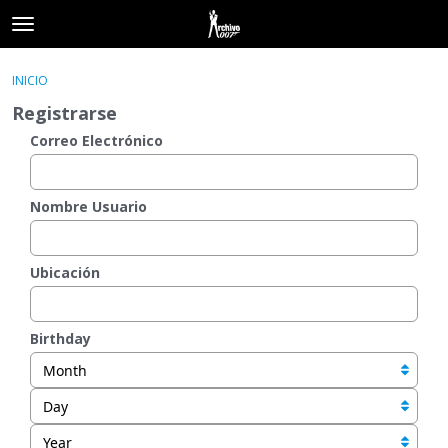
t
o
×
Acceder
·
Registrarse
g
INICIO
Acceder
Registrarse
g
Registrarse
l
e
Correo Electrónico
Categorías
m
e
Hilos
n
Nombre Usuario
u
Actividad
Ubicación
Birthday