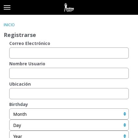
t
o
×
Acceder
·
Registrarse
g
INICIO
Acceder
Registrarse
g
Registrarse
l
e
Correo Electrónico
Categorías
m
e
Hilos
n
Nombre Usuario
u
Actividad
Ubicación
Birthday