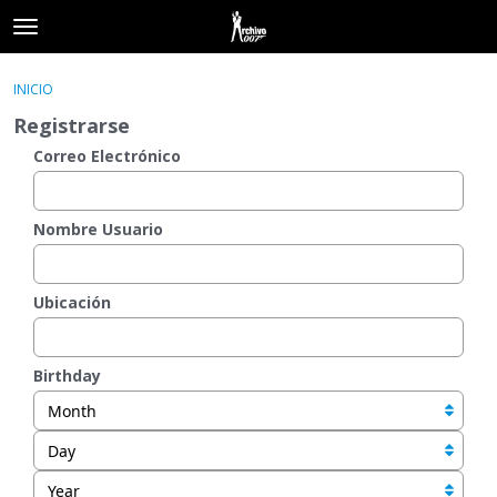
t
o
×
Acceder
·
Registrarse
g
INICIO
Acceder
Registrarse
g
Registrarse
l
e
Correo Electrónico
Categorías
m
e
Hilos
n
Nombre Usuario
u
Actividad
Ubicación
Birthday