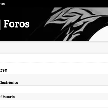
 MI6
| Foros
arse
Electrónico
 Usuario