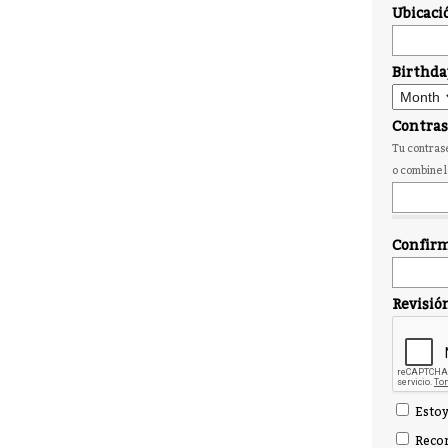
Ubicaci
Birthda
Contra
Tu contrase
o combine l
Confirm
Revisió
Estoy
Recor