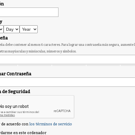
ón
y
seña
ña debe contener al menos 6 caracteres. Para lograr una contraseña más segura, aumente l
etras mayúsculas y minúsculas, números y símbolos.
ar Contraseña
n de Seguridad
 de acuerdo con
los términos de servicio
darme en este ordenador