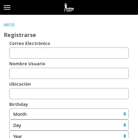
t
o
×
Acceder
·
Registrarse
g
INICIO
Acceder
Registrarse
g
Registrarse
l
e
Correo Electrónico
Categorías
m
e
Hilos
n
Nombre Usuario
u
Actividad
Ubicación
Birthday