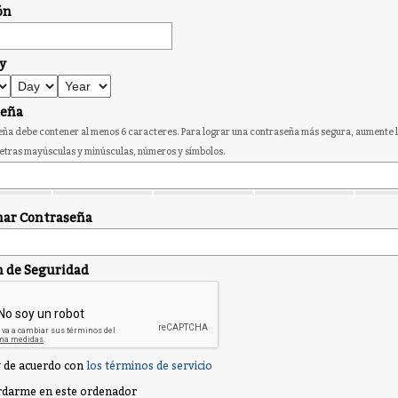
ón
y
seña
ña debe contener al menos 6 caracteres. Para lograr una contraseña más segura, aumente l
etras mayúsculas y minúsculas, números y símbolos.
ar Contraseña
n de Seguridad
 de acuerdo con
los términos de servicio
darme en este ordenador