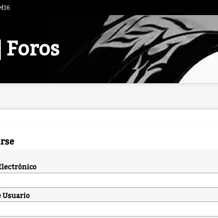
 MI6
| Foros
arse
Electrónico
 Usuario