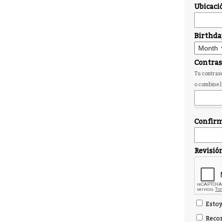
Ubicaci
Birthda
Contra
Tu contrase
o combine l
Confirm
Revisió
Estoy
Recor