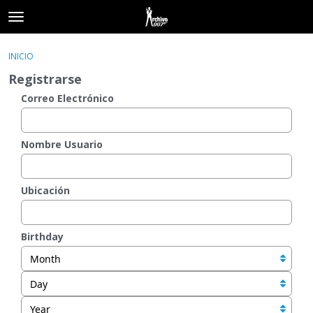
t
o
×
Acceder
·
Registrarse
g
INICIO
Acceder
Registrarse
g
Registrarse
l
e
Correo Electrónico
Categorías
m
e
Hilos
n
Nombre Usuario
u
Actividad
Ubicación
Birthday