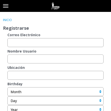
t
o
×
Acceder
·
Registrarse
g
INICIO
Acceder
Registrarse
g
Registrarse
l
e
Correo Electrónico
Categorías
m
e
Hilos
n
Nombre Usuario
u
Actividad
Ubicación
Birthday