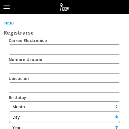
t
o
×
Acceder
·
Registrarse
g
INICIO
Acceder
Registrarse
g
Registrarse
l
e
Correo Electrónico
Categorías
m
e
Hilos
n
Nombre Usuario
u
Actividad
Ubicación
Birthday