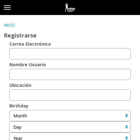
t
o
×
Acceder
·
Registrarse
g
INICIO
Acceder
Registrarse
g
Registrarse
l
e
Correo Electrónico
Categorías
m
e
Hilos
n
Nombre Usuario
u
Actividad
Ubicación
Birthday