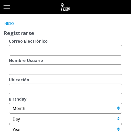
t
o
×
Acceder
·
Registrarse
g
INICIO
Acceder
Registrarse
g
Registrarse
l
e
Correo Electrónico
Categorías
m
e
Hilos
n
Nombre Usuario
u
Actividad
Ubicación
Birthday