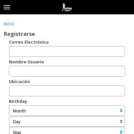
t
o
×
Acceder
·
Registrarse
g
INICIO
Acceder
Registrarse
g
Registrarse
l
e
Correo Electrónico
Categorías
m
e
Hilos
n
Nombre Usuario
u
Actividad
Ubicación
Birthday