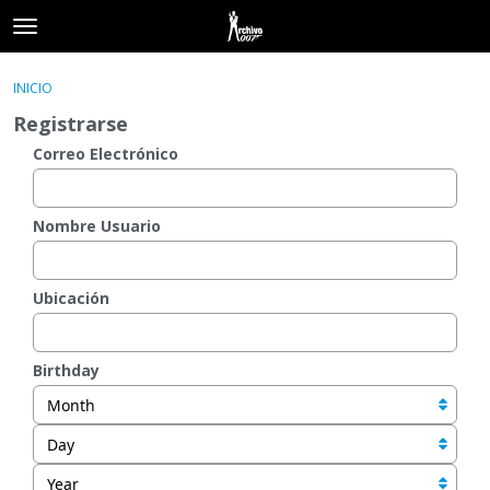
t
o
×
Acceder
·
Registrarse
g
INICIO
Acceder
Registrarse
g
Registrarse
l
e
Correo Electrónico
Categorías
m
e
Hilos
n
Nombre Usuario
u
Actividad
Ubicación
Birthday