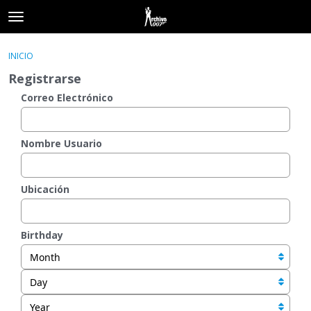
t
o
×
Acceder
·
Registrarse
g
INICIO
Acceder
Registrarse
g
Registrarse
l
e
Correo Electrónico
Categorías
m
e
Hilos
n
Nombre Usuario
u
Actividad
Ubicación
Birthday