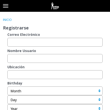
t
o
×
Acceder
·
Registrarse
g
INICIO
Acceder
Registrarse
g
Registrarse
l
e
Correo Electrónico
Categorías
m
e
Hilos
n
Nombre Usuario
u
Actividad
Ubicación
Birthday