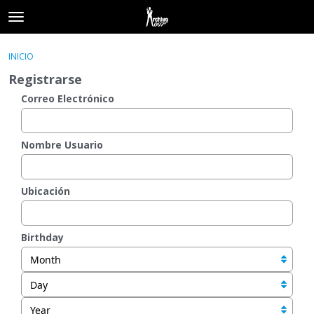
t
o
×
Acceder
·
Registrarse
g
INICIO
Acceder
Registrarse
g
Registrarse
l
e
Correo Electrónico
Categorías
m
e
Hilos
n
Nombre Usuario
u
Actividad
Ubicación
Birthday