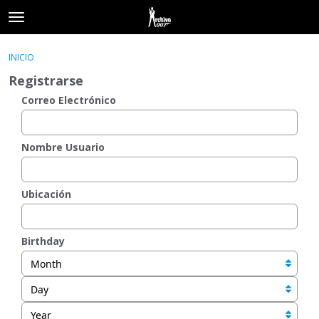
t
o
×
Acceder
·
Registrarse
g
INICIO
Acceder
Registrarse
g
Registrarse
l
e
Correo Electrónico
Categorías
m
e
Hilos
n
Nombre Usuario
u
Actividad
Ubicación
Birthday