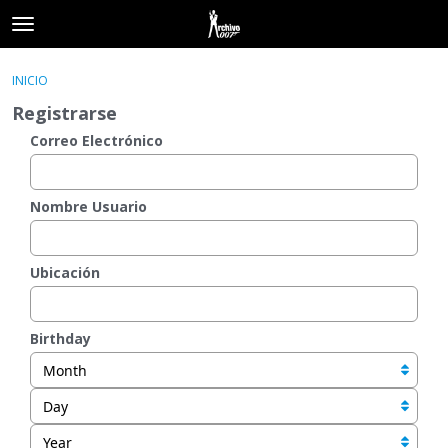
t
o
×
Acceder
·
Registrarse
g
INICIO
Acceder
Registrarse
g
Registrarse
l
e
Correo Electrónico
Categorías
m
e
Hilos
n
Nombre Usuario
u
Actividad
Ubicación
Birthday