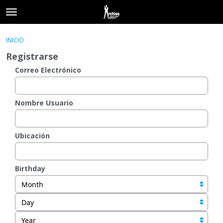
t
o
×
Acceder
·
Registrarse
g
INICIO
Acceder
Registrarse
g
Registrarse
l
e
Correo Electrónico
Categorías
m
e
Hilos
n
Nombre Usuario
u
Actividad
Ubicación
Birthday