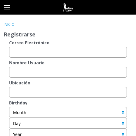
t
o
×
Acceder
·
Registrarse
g
INICIO
Acceder
Registrarse
g
Registrarse
l
e
Correo Electrónico
Categorías
m
e
Hilos
n
Nombre Usuario
u
Actividad
Ubicación
Birthday