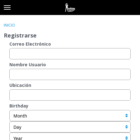
t
o
×
Acceder
·
Registrarse
g
INICIO
Acceder
Registrarse
g
Registrarse
l
e
Correo Electrónico
Categorías
m
e
Hilos
n
Nombre Usuario
u
Actividad
Ubicación
Birthday