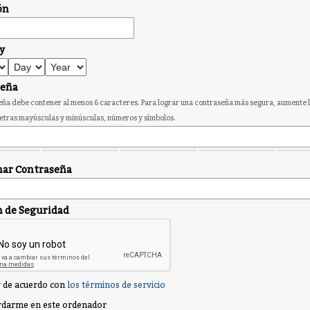
ón
y
seña
ña debe contener al menos 6 caracteres. Para lograr una contraseña más segura, aumente l
etras mayúsculas y minúsculas, números y símbolos.
ar Contraseña
n de Seguridad
 de acuerdo con
los términos de servicio
darme en este ordenador