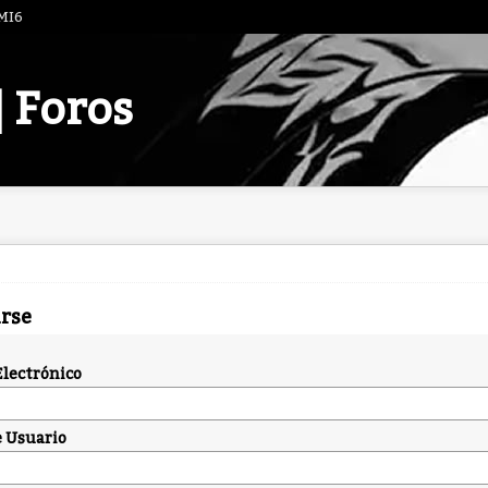
 MI6
| Foros
arse
Electrónico
 Usuario