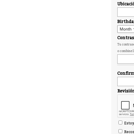
Ubicaci
Birthda
Contra
Tu contrase
o combine l
Confirm
Revisió
Estoy
Recor