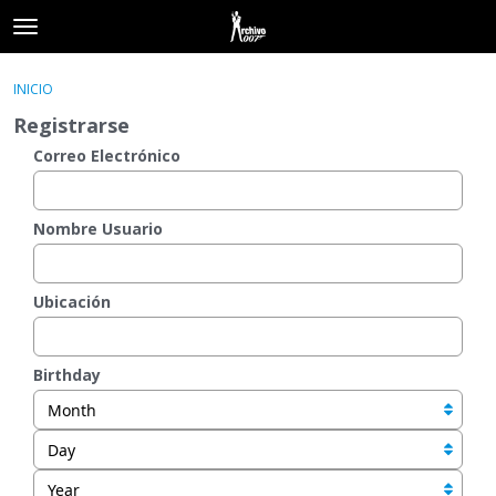
t
o
×
Acceder
·
Registrarse
g
INICIO
Acceder
Registrarse
g
Registrarse
l
e
Correo Electrónico
Categorías
m
e
Hilos
n
Nombre Usuario
u
Actividad
Ubicación
Birthday