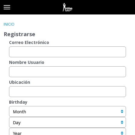
t
o
×
Acceder
·
Registrarse
g
INICIO
Acceder
Registrarse
g
Registrarse
l
e
Correo Electrónico
Categorías
m
e
Hilos
n
Nombre Usuario
u
Actividad
Ubicación
Birthday