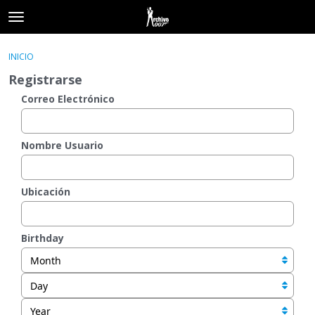
t
o
×
Acceder
·
Registrarse
g
INICIO
Acceder
Registrarse
g
Registrarse
l
e
Correo Electrónico
Categorías
m
e
Hilos
n
Nombre Usuario
u
Actividad
Ubicación
Birthday