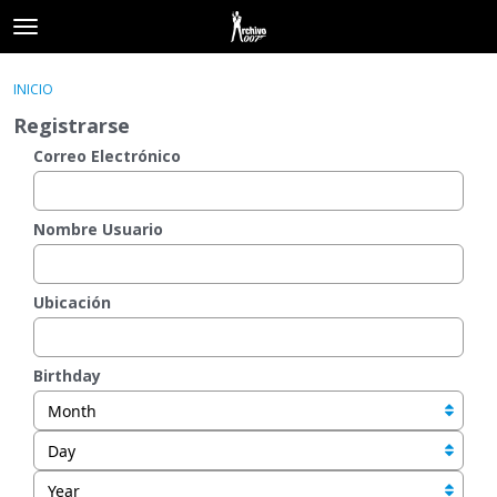
t
o
×
Acceder
·
Registrarse
g
INICIO
Acceder
Registrarse
g
Registrarse
l
e
Correo Electrónico
Categorías
m
e
Hilos
n
Nombre Usuario
u
Actividad
Ubicación
Birthday