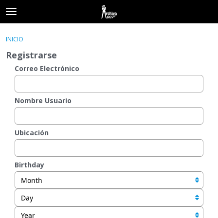
t
o
×
Acceder
·
Registrarse
g
INICIO
Acceder
Registrarse
g
Registrarse
l
e
Correo Electrónico
Categorías
m
e
Hilos
n
Nombre Usuario
u
Actividad
Ubicación
Birthday