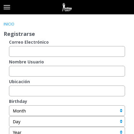
t
o
×
Acceder
·
Registrarse
g
INICIO
Acceder
Registrarse
g
Registrarse
l
e
Correo Electrónico
Categorías
m
e
Hilos
n
Nombre Usuario
u
Actividad
Ubicación
Birthday