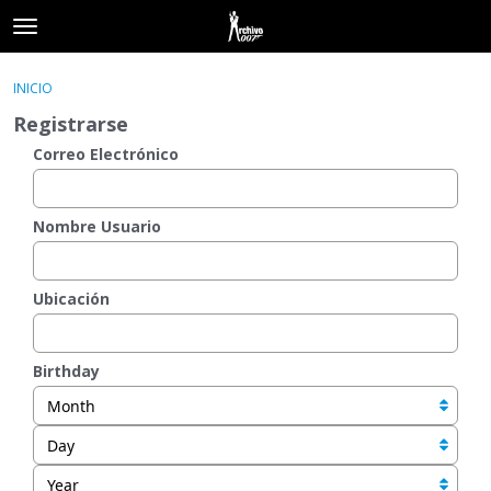
t
o
×
Acceder
·
Registrarse
g
INICIO
Acceder
Registrarse
g
Registrarse
l
e
Correo Electrónico
Categorías
m
e
Hilos
n
Nombre Usuario
u
Actividad
Ubicación
Birthday