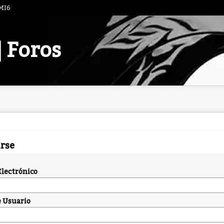
 MI6
| Foros
arse
Electrónico
 Usuario