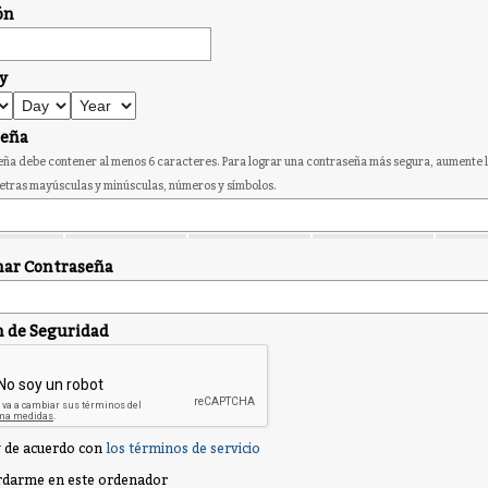
ón
y
seña
ña debe contener al menos 6 caracteres. Para lograr una contraseña más segura, aumente l
etras mayúsculas y minúsculas, números y símbolos.
ar Contraseña
n de Seguridad
 de acuerdo con
los términos de servicio
darme en este ordenador