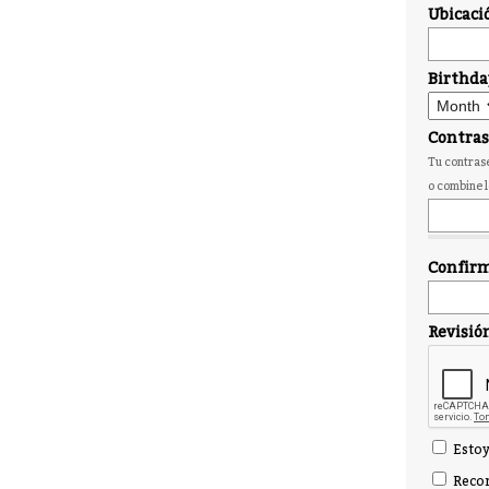
Ubicaci
Birthda
Contra
Tu contrase
o combine l
Confirm
Revisió
Estoy
Recor